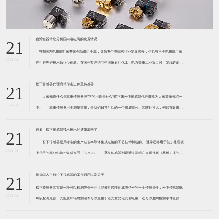
台湾金器带您分析国内电磁阀的发展情况
21
​ 当前国内电磁阀厂家整体创新能力不高，导致整个电磁阀行业发展缓慢，但也有不少电磁阀厂家
2021-01
在引进先进技术后很少创新。在国外客户访问中国像石油化工、电力等重工业项目时，发现许多项
目的电磁阀产品仅仅是在别人设计原型的基础上做出改变。 目前我国电磁阀行业设计
松下传感器代理商带你走进称重传感器
21
大家知道什么是称重传感器吗?它的用途是什么?接下来松下传感器代理商就为大家简单介绍一
2021-01
下。 称重传感器用于测量重量，是我们日常生活的一个组成部分。其随处可见，例如在超市柜
台或是高速公路上。当然，您通常不能立即识别，因为它们隐藏在仪器中。 称重传感器 通常由
带有应变片的弹性体组成。弹性体通常由钢
速看！松下传感器技术被已经透露出来了！
21
松下传感器是用标准的生产硅基半导体集成电路的工艺技术制造的。 通常还将用于初步处理被
2021-01
测信号的部分电路也集成在同一芯片上。 薄膜传感器则是通过沉积在介质衬底（基板）上的，
相应敏感材料的薄膜形成的。使用混合工艺时，同样可将部分电路制造在此基板上。 厚膜传感
器是利用相应材料的浆料，涂覆在陶瓷基片上
带你深入了解松下传感器的工作原理以及分类
21
松下传感器其实是一种可以检测光信号并且能够将它转化成电信号的一个传感器件，松下传感器既
2021-01
可以检测光强、光照度和辐射测温等可以直接引起光量变化的非电量，还可以用到检测零件直径、
表面粗糙度、应变、位移等。松下传感器它的性能高、响应速度快、非接触等特点，所以在工业自