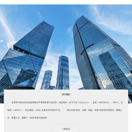
关于我们
东莞市均钛自动化设备有限公司专营各项气动元件，电控相关：松下工控（Panasonic），金器（MINDMAN），PISCO，亚
德克（AIRTAC），IEI点胶机，aZBIL 光电开关等相关产品。 我们本着“务实、进取、精益、创新”的经营管理理念，重视人
才、尊重人才，凝聚了一批具有现代化经营...
了解更多