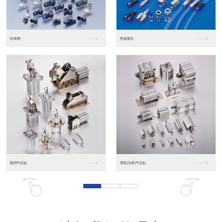
东莞松下PLC
松下人机界面GT07
松下人机界面DP10...
数字光钎传感器FX-...