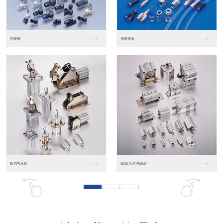
东莞松下PLC
松下人机界面GT07
松下人机界面DP10...
数字光钎传感器FX-...