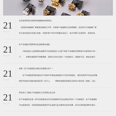
台湾金器带您分析国内电磁阀的发展情况
21
​ 当前国内电磁阀厂家整体创新能力不高，导致整个电磁阀行业发展缓慢，但也有不少电磁阀厂家
2021-01
在引进先进技术后很少创新。在国外客户访问中国像石油化工、电力等重工业项目时，发现许多项
目的电磁阀产品仅仅是在别人设计原型的基础上做出改变。 目前我国电磁阀行业设计
松下传感器代理商带你走进称重传感器
21
大家知道什么是称重传感器吗?它的用途是什么?接下来松下传感器代理商就为大家简单介绍一
2021-01
下。 称重传感器用于测量重量，是我们日常生活的一个组成部分。其随处可见，例如在超市柜
台或是高速公路上。当然，您通常不能立即识别，因为它们隐藏在仪器中。 称重传感器 通常由
带有应变片的弹性体组成。弹性体通常由钢
速看！松下传感器技术被已经透露出来了！
21
松下传感器是用标准的生产硅基半导体集成电路的工艺技术制造的。 通常还将用于初步处理被
2021-01
测信号的部分电路也集成在同一芯片上。 薄膜传感器则是通过沉积在介质衬底（基板）上的，
相应敏感材料的薄膜形成的。使用混合工艺时，同样可将部分电路制造在此基板上。 厚膜传感
器是利用相应材料的浆料，涂覆在陶瓷基片上
带你深入了解松下传感器的工作原理以及分类
21
松下传感器其实是一种可以检测光信号并且能够将它转化成电信号的一个传感器件，松下传感器既
2021-01
可以检测光强、光照度和辐射测温等可以直接引起光量变化的非电量，还可以用到检测零件直径、
表面粗糙度、应变、位移等。松下传感器它的性能高、响应速度快、非接触等特点，所以在工业自