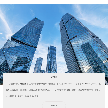
关于我们
东莞市均钛自动化设备有限公司专营各项气动元件，电控相关：松下工控（Panasonic），金器（MINDMAN），PISCO，亚
德克（AIRTAC），IEI点胶机，aZBIL 光电开关等相关产品。 我们本着“务实、进取、精益、创新”的经营管理理念，重视人
才、尊重人才，凝聚了一批具有现代化经营...
了解更多