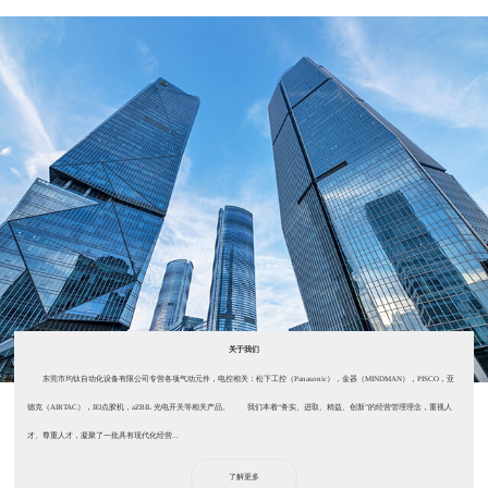
关于我们
东莞市均钛自动化设备有限公司专营各项气动元件，电控相关：松下工控（Panasonic），金器（MINDMAN），PISCO，亚
德克（AIRTAC），IEI点胶机，aZBIL 光电开关等相关产品。 我们本着“务实、进取、精益、创新”的经营管理理念，重视人
才、尊重人才，凝聚了一批具有现代化经营...
了解更多