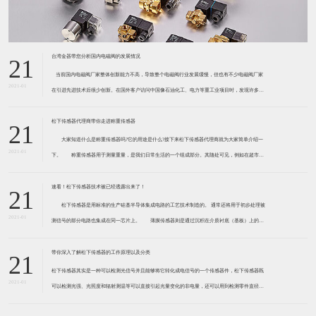
台湾金器带您分析国内电磁阀的发展情况
21
​ 当前国内电磁阀厂家整体创新能力不高，导致整个电磁阀行业发展缓慢，但也有不少电磁阀厂家
2021-01
在引进先进技术后很少创新。在国外客户访问中国像石油化工、电力等重工业项目时，发现许多项
目的电磁阀产品仅仅是在别人设计原型的基础上做出改变。 目前我国电磁阀行业设计
松下传感器代理商带你走进称重传感器
21
大家知道什么是称重传感器吗?它的用途是什么?接下来松下传感器代理商就为大家简单介绍一
2021-01
下。 称重传感器用于测量重量，是我们日常生活的一个组成部分。其随处可见，例如在超市柜
台或是高速公路上。当然，您通常不能立即识别，因为它们隐藏在仪器中。 称重传感器 通常由
带有应变片的弹性体组成。弹性体通常由钢
速看！松下传感器技术被已经透露出来了！
21
松下传感器是用标准的生产硅基半导体集成电路的工艺技术制造的。 通常还将用于初步处理被
2021-01
测信号的部分电路也集成在同一芯片上。 薄膜传感器则是通过沉积在介质衬底（基板）上的，
相应敏感材料的薄膜形成的。使用混合工艺时，同样可将部分电路制造在此基板上。 厚膜传感
器是利用相应材料的浆料，涂覆在陶瓷基片上
带你深入了解松下传感器的工作原理以及分类
21
松下传感器其实是一种可以检测光信号并且能够将它转化成电信号的一个传感器件，松下传感器既
2021-01
可以检测光强、光照度和辐射测温等可以直接引起光量变化的非电量，还可以用到检测零件直径、
表面粗糙度、应变、位移等。松下传感器它的性能高、响应速度快、非接触等特点，所以在工业自