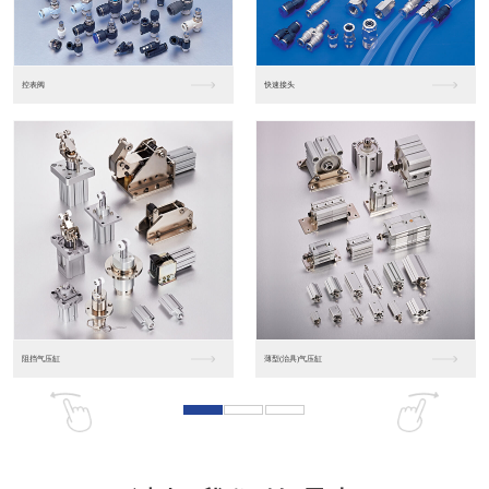
东莞松下PLC
松下人机界面GT07
松下人机界面DP10...
数字光钎传感器FX-...