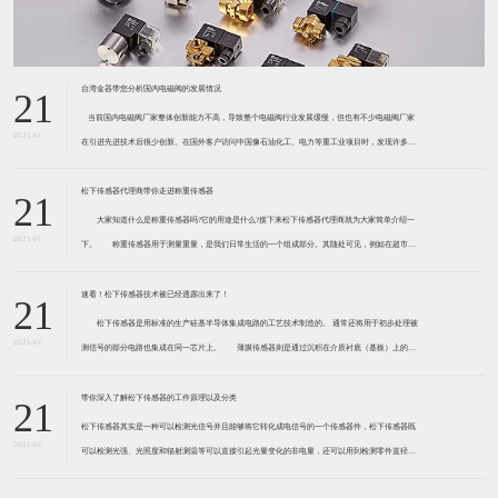
台湾金器带您分析国内电磁阀的发展情况
21
​ 当前国内电磁阀厂家整体创新能力不高，导致整个电磁阀行业发展缓慢，但也有不少电磁阀厂家
2021-01
在引进先进技术后很少创新。在国外客户访问中国像石油化工、电力等重工业项目时，发现许多项
目的电磁阀产品仅仅是在别人设计原型的基础上做出改变。 目前我国电磁阀行业设计
松下传感器代理商带你走进称重传感器
21
大家知道什么是称重传感器吗?它的用途是什么?接下来松下传感器代理商就为大家简单介绍一
2021-01
下。 称重传感器用于测量重量，是我们日常生活的一个组成部分。其随处可见，例如在超市柜
台或是高速公路上。当然，您通常不能立即识别，因为它们隐藏在仪器中。 称重传感器 通常由
带有应变片的弹性体组成。弹性体通常由钢
速看！松下传感器技术被已经透露出来了！
21
松下传感器是用标准的生产硅基半导体集成电路的工艺技术制造的。 通常还将用于初步处理被
2021-01
测信号的部分电路也集成在同一芯片上。 薄膜传感器则是通过沉积在介质衬底（基板）上的，
相应敏感材料的薄膜形成的。使用混合工艺时，同样可将部分电路制造在此基板上。 厚膜传感
器是利用相应材料的浆料，涂覆在陶瓷基片上
带你深入了解松下传感器的工作原理以及分类
21
松下传感器其实是一种可以检测光信号并且能够将它转化成电信号的一个传感器件，松下传感器既
2021-01
可以检测光强、光照度和辐射测温等可以直接引起光量变化的非电量，还可以用到检测零件直径、
表面粗糙度、应变、位移等。松下传感器它的性能高、响应速度快、非接触等特点，所以在工业自