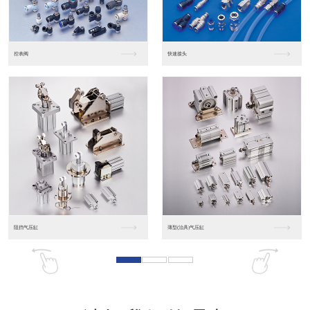
东莞松下PLC
松下人机界面GT07
松下人机界面DP10...
数字光钎传感器FX-...