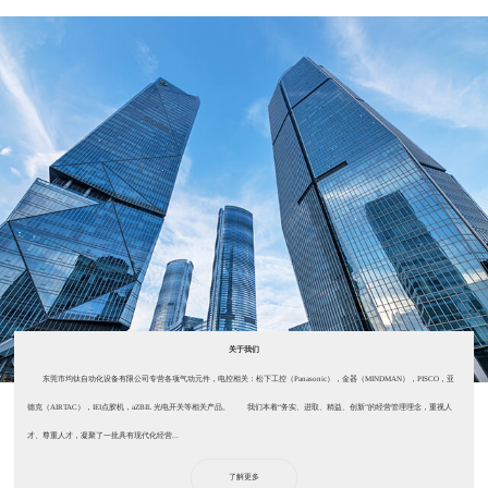
关于我们
东莞市均钛自动化设备有限公司专营各项气动元件，电控相关：松下工控（Panasonic），金器（MINDMAN），PISCO，亚
德克（AIRTAC），IEI点胶机，aZBIL 光电开关等相关产品。 我们本着“务实、进取、精益、创新”的经营管理理念，重视人
才、尊重人才，凝聚了一批具有现代化经营...
了解更多