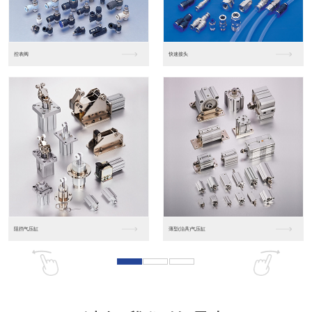
东莞松下PLC
松下人机界面GT07
松下人机界面DP10...
数字光钎传感器FX-...