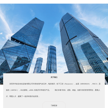
关于我们
东莞市均钛自动化设备有限公司专营各项气动元件，电控相关：松下工控（Panasonic），金器（MINDMAN），PISCO，亚
德克（AIRTAC），IEI点胶机，aZBIL 光电开关等相关产品。 我们本着“务实、进取、精益、创新”的经营管理理念，重视人
才、尊重人才，凝聚了一批具有现代化经营...
了解更多