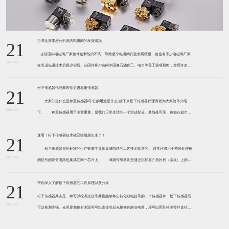
台湾金器带您分析国内电磁阀的发展情况
21
​ 当前国内电磁阀厂家整体创新能力不高，导致整个电磁阀行业发展缓慢，但也有不少电磁阀厂家
2021-01
在引进先进技术后很少创新。在国外客户访问中国像石油化工、电力等重工业项目时，发现许多项
目的电磁阀产品仅仅是在别人设计原型的基础上做出改变。 目前我国电磁阀行业设计
松下传感器代理商带你走进称重传感器
21
大家知道什么是称重传感器吗?它的用途是什么?接下来松下传感器代理商就为大家简单介绍一
2021-01
下。 称重传感器用于测量重量，是我们日常生活的一个组成部分。其随处可见，例如在超市柜
台或是高速公路上。当然，您通常不能立即识别，因为它们隐藏在仪器中。 称重传感器 通常由
带有应变片的弹性体组成。弹性体通常由钢
速看！松下传感器技术被已经透露出来了！
21
松下传感器是用标准的生产硅基半导体集成电路的工艺技术制造的。 通常还将用于初步处理被
2021-01
测信号的部分电路也集成在同一芯片上。 薄膜传感器则是通过沉积在介质衬底（基板）上的，
相应敏感材料的薄膜形成的。使用混合工艺时，同样可将部分电路制造在此基板上。 厚膜传感
器是利用相应材料的浆料，涂覆在陶瓷基片上
带你深入了解松下传感器的工作原理以及分类
21
松下传感器其实是一种可以检测光信号并且能够将它转化成电信号的一个传感器件，松下传感器既
2021-01
可以检测光强、光照度和辐射测温等可以直接引起光量变化的非电量，还可以用到检测零件直径、
表面粗糙度、应变、位移等。松下传感器它的性能高、响应速度快、非接触等特点，所以在工业自