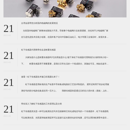
台湾金器带您分析国内电磁阀的发展情况
21
​ 当前国内电磁阀厂家整体创新能力不高，导致整个电磁阀行业发展缓慢，但也有不少电磁阀厂家
2021-01
在引进先进技术后很少创新。在国外客户访问中国像石油化工、电力等重工业项目时，发现许多项
目的电磁阀产品仅仅是在别人设计原型的基础上做出改变。 目前我国电磁阀行业设计
松下传感器代理商带你走进称重传感器
21
大家知道什么是称重传感器吗?它的用途是什么?接下来松下传感器代理商就为大家简单介绍一
2021-01
下。 称重传感器用于测量重量，是我们日常生活的一个组成部分。其随处可见，例如在超市柜
台或是高速公路上。当然，您通常不能立即识别，因为它们隐藏在仪器中。 称重传感器 通常由
带有应变片的弹性体组成。弹性体通常由钢
速看！松下传感器技术被已经透露出来了！
21
松下传感器是用标准的生产硅基半导体集成电路的工艺技术制造的。 通常还将用于初步处理被
2021-01
测信号的部分电路也集成在同一芯片上。 薄膜传感器则是通过沉积在介质衬底（基板）上的，
相应敏感材料的薄膜形成的。使用混合工艺时，同样可将部分电路制造在此基板上。 厚膜传感
器是利用相应材料的浆料，涂覆在陶瓷基片上
带你深入了解松下传感器的工作原理以及分类
21
松下传感器其实是一种可以检测光信号并且能够将它转化成电信号的一个传感器件，松下传感器既
2021-01
可以检测光强、光照度和辐射测温等可以直接引起光量变化的非电量，还可以用到检测零件直径、
表面粗糙度、应变、位移等。松下传感器它的性能高、响应速度快、非接触等特点，所以在工业自