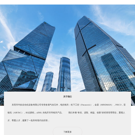
关于我们
东莞市均钛自动化设备有限公司专营各项气动元件，电控相关：松下工控（Panasonic），金器（MINDMAN），PISCO，亚
德克（AIRTAC），IEI点胶机，aZBIL 光电开关等相关产品。 我们本着“务实、进取、精益、创新”的经营管理理念，重视人
才、尊重人才，凝聚了一批具有现代化经营...
了解更多