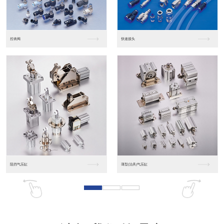
东莞松下PLC
松下人机界面GT07
松下人机界面DP10...
数字光钎传感器FX-...