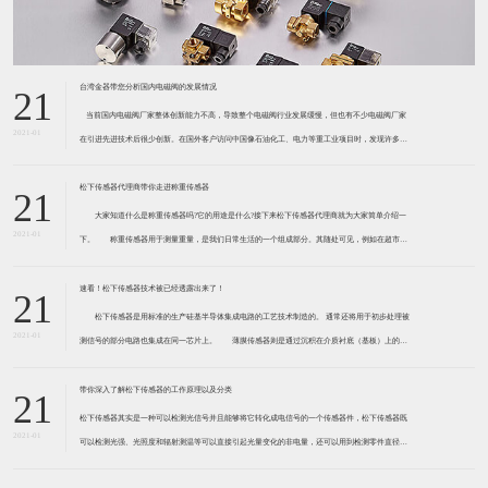
台湾金器带您分析国内电磁阀的发展情况
21
​ 当前国内电磁阀厂家整体创新能力不高，导致整个电磁阀行业发展缓慢，但也有不少电磁阀厂家
2021-01
在引进先进技术后很少创新。在国外客户访问中国像石油化工、电力等重工业项目时，发现许多项
目的电磁阀产品仅仅是在别人设计原型的基础上做出改变。 目前我国电磁阀行业设计
松下传感器代理商带你走进称重传感器
21
大家知道什么是称重传感器吗?它的用途是什么?接下来松下传感器代理商就为大家简单介绍一
2021-01
下。 称重传感器用于测量重量，是我们日常生活的一个组成部分。其随处可见，例如在超市柜
台或是高速公路上。当然，您通常不能立即识别，因为它们隐藏在仪器中。 称重传感器 通常由
带有应变片的弹性体组成。弹性体通常由钢
速看！松下传感器技术被已经透露出来了！
21
松下传感器是用标准的生产硅基半导体集成电路的工艺技术制造的。 通常还将用于初步处理被
2021-01
测信号的部分电路也集成在同一芯片上。 薄膜传感器则是通过沉积在介质衬底（基板）上的，
相应敏感材料的薄膜形成的。使用混合工艺时，同样可将部分电路制造在此基板上。 厚膜传感
器是利用相应材料的浆料，涂覆在陶瓷基片上
带你深入了解松下传感器的工作原理以及分类
21
松下传感器其实是一种可以检测光信号并且能够将它转化成电信号的一个传感器件，松下传感器既
2021-01
可以检测光强、光照度和辐射测温等可以直接引起光量变化的非电量，还可以用到检测零件直径、
表面粗糙度、应变、位移等。松下传感器它的性能高、响应速度快、非接触等特点，所以在工业自