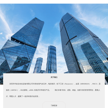
关于我们
东莞市均钛自动化设备有限公司专营各项气动元件，电控相关：松下工控（Panasonic），金器（MINDMAN），PISCO，亚
德克（AIRTAC），IEI点胶机，aZBIL 光电开关等相关产品。 我们本着“务实、进取、精益、创新”的经营管理理念，重视人
才、尊重人才，凝聚了一批具有现代化经营...
了解更多