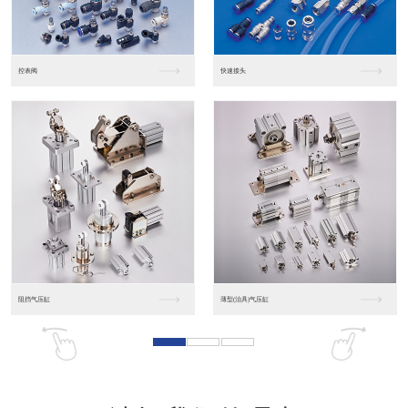
东莞松下PLC
松下人机界面GT07
松下人机界面DP10...
数字光钎传感器FX-...