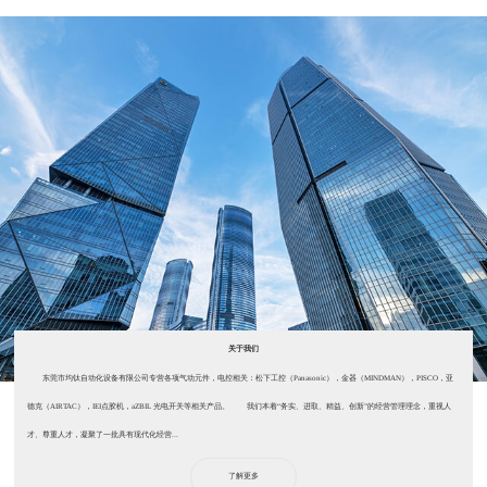
关于我们
东莞市均钛自动化设备有限公司专营各项气动元件，电控相关：松下工控（Panasonic），金器（MINDMAN），PISCO，亚
德克（AIRTAC），IEI点胶机，aZBIL 光电开关等相关产品。 我们本着“务实、进取、精益、创新”的经营管理理念，重视人
才、尊重人才，凝聚了一批具有现代化经营...
了解更多