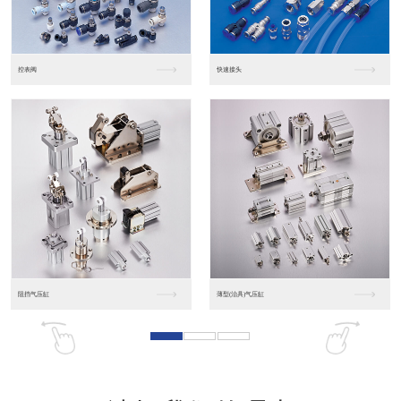
东莞松下PLC
松下人机界面GT07
松下人机界面DP10...
数字光钎传感器FX-...