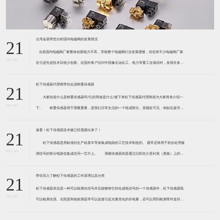
台湾金器带您分析国内电磁阀的发展情况
21
​ 当前国内电磁阀厂家整体创新能力不高，导致整个电磁阀行业发展缓慢，但也有不少电磁阀厂家
2021-01
在引进先进技术后很少创新。在国外客户访问中国像石油化工、电力等重工业项目时，发现许多项
目的电磁阀产品仅仅是在别人设计原型的基础上做出改变。 目前我国电磁阀行业设计
松下传感器代理商带你走进称重传感器
21
大家知道什么是称重传感器吗?它的用途是什么?接下来松下传感器代理商就为大家简单介绍一
2021-01
下。 称重传感器用于测量重量，是我们日常生活的一个组成部分。其随处可见，例如在超市柜
台或是高速公路上。当然，您通常不能立即识别，因为它们隐藏在仪器中。 称重传感器 通常由
带有应变片的弹性体组成。弹性体通常由钢
速看！松下传感器技术被已经透露出来了！
21
松下传感器是用标准的生产硅基半导体集成电路的工艺技术制造的。 通常还将用于初步处理被
2021-01
测信号的部分电路也集成在同一芯片上。 薄膜传感器则是通过沉积在介质衬底（基板）上的，
相应敏感材料的薄膜形成的。使用混合工艺时，同样可将部分电路制造在此基板上。 厚膜传感
器是利用相应材料的浆料，涂覆在陶瓷基片上
带你深入了解松下传感器的工作原理以及分类
21
松下传感器其实是一种可以检测光信号并且能够将它转化成电信号的一个传感器件，松下传感器既
2021-01
可以检测光强、光照度和辐射测温等可以直接引起光量变化的非电量，还可以用到检测零件直径、
表面粗糙度、应变、位移等。松下传感器它的性能高、响应速度快、非接触等特点，所以在工业自