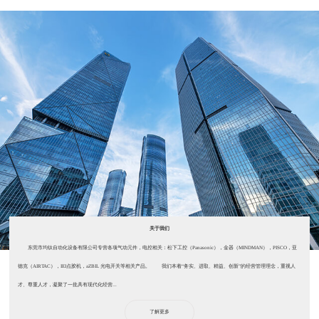
关于我们
东莞市均钛自动化设备有限公司专营各项气动元件，电控相关：松下工控（Panasonic），金器（MINDMAN），PISCO，亚
德克（AIRTAC），IEI点胶机，aZBIL 光电开关等相关产品。 我们本着“务实、进取、精益、创新”的经营管理理念，重视人
才、尊重人才，凝聚了一批具有现代化经营...
了解更多