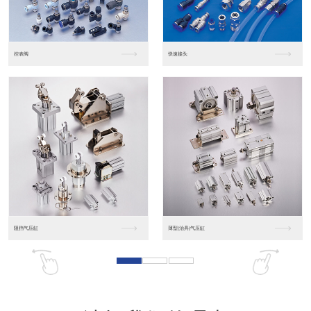
东莞松下PLC
松下人机界面GT07
松下人机界面DP10...
数字光钎传感器FX-...