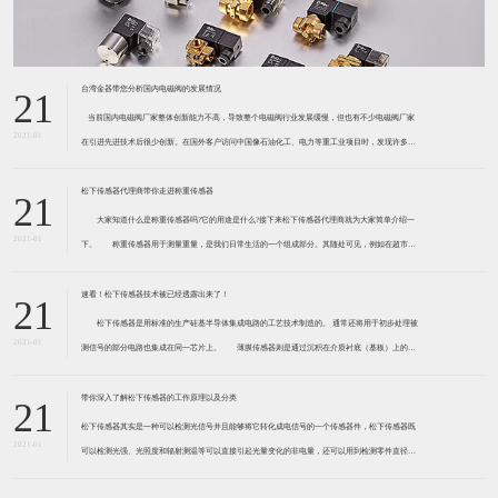
台湾金器带您分析国内电磁阀的发展情况
21
​ 当前国内电磁阀厂家整体创新能力不高，导致整个电磁阀行业发展缓慢，但也有不少电磁阀厂家
2021-01
在引进先进技术后很少创新。在国外客户访问中国像石油化工、电力等重工业项目时，发现许多项
目的电磁阀产品仅仅是在别人设计原型的基础上做出改变。 目前我国电磁阀行业设计
松下传感器代理商带你走进称重传感器
21
大家知道什么是称重传感器吗?它的用途是什么?接下来松下传感器代理商就为大家简单介绍一
2021-01
下。 称重传感器用于测量重量，是我们日常生活的一个组成部分。其随处可见，例如在超市柜
台或是高速公路上。当然，您通常不能立即识别，因为它们隐藏在仪器中。 称重传感器 通常由
带有应变片的弹性体组成。弹性体通常由钢
速看！松下传感器技术被已经透露出来了！
21
松下传感器是用标准的生产硅基半导体集成电路的工艺技术制造的。 通常还将用于初步处理被
2021-01
测信号的部分电路也集成在同一芯片上。 薄膜传感器则是通过沉积在介质衬底（基板）上的，
相应敏感材料的薄膜形成的。使用混合工艺时，同样可将部分电路制造在此基板上。 厚膜传感
器是利用相应材料的浆料，涂覆在陶瓷基片上
带你深入了解松下传感器的工作原理以及分类
21
松下传感器其实是一种可以检测光信号并且能够将它转化成电信号的一个传感器件，松下传感器既
2021-01
可以检测光强、光照度和辐射测温等可以直接引起光量变化的非电量，还可以用到检测零件直径、
表面粗糙度、应变、位移等。松下传感器它的性能高、响应速度快、非接触等特点，所以在工业自