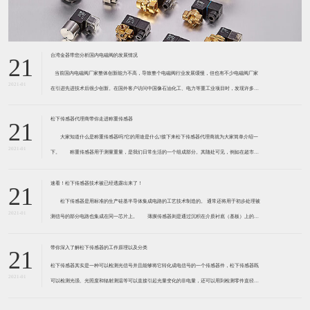
台湾金器带您分析国内电磁阀的发展情况
21
​ 当前国内电磁阀厂家整体创新能力不高，导致整个电磁阀行业发展缓慢，但也有不少电磁阀厂家
2021-01
在引进先进技术后很少创新。在国外客户访问中国像石油化工、电力等重工业项目时，发现许多项
目的电磁阀产品仅仅是在别人设计原型的基础上做出改变。 目前我国电磁阀行业设计
松下传感器代理商带你走进称重传感器
21
大家知道什么是称重传感器吗?它的用途是什么?接下来松下传感器代理商就为大家简单介绍一
2021-01
下。 称重传感器用于测量重量，是我们日常生活的一个组成部分。其随处可见，例如在超市柜
台或是高速公路上。当然，您通常不能立即识别，因为它们隐藏在仪器中。 称重传感器 通常由
带有应变片的弹性体组成。弹性体通常由钢
速看！松下传感器技术被已经透露出来了！
21
松下传感器是用标准的生产硅基半导体集成电路的工艺技术制造的。 通常还将用于初步处理被
2021-01
测信号的部分电路也集成在同一芯片上。 薄膜传感器则是通过沉积在介质衬底（基板）上的，
相应敏感材料的薄膜形成的。使用混合工艺时，同样可将部分电路制造在此基板上。 厚膜传感
器是利用相应材料的浆料，涂覆在陶瓷基片上
带你深入了解松下传感器的工作原理以及分类
21
松下传感器其实是一种可以检测光信号并且能够将它转化成电信号的一个传感器件，松下传感器既
2021-01
可以检测光强、光照度和辐射测温等可以直接引起光量变化的非电量，还可以用到检测零件直径、
表面粗糙度、应变、位移等。松下传感器它的性能高、响应速度快、非接触等特点，所以在工业自