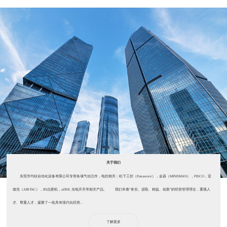
关于我们
东莞市均钛自动化设备有限公司专营各项气动元件，电控相关：松下工控（Panasonic），金器（MINDMAN），PISCO，亚
德克（AIRTAC），IEI点胶机，aZBIL 光电开关等相关产品。 我们本着“务实、进取、精益、创新”的经营管理理念，重视人
才、尊重人才，凝聚了一批具有现代化经营...
了解更多