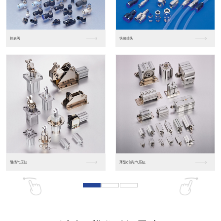
东莞松下PLC
松下人机界面GT07
松下人机界面DP10...
数字光钎传感器FX-...