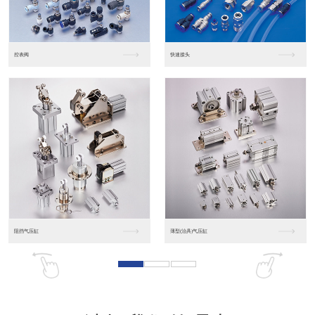
东莞松下PLC
松下人机界面GT07
松下人机界面DP10...
数字光钎传感器FX-...