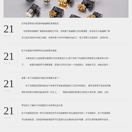
台湾金器带您分析国内电磁阀的发展情况
21
​ 当前国内电磁阀厂家整体创新能力不高，导致整个电磁阀行业发展缓慢，但也有不少电磁阀厂家
2021-01
在引进先进技术后很少创新。在国外客户访问中国像石油化工、电力等重工业项目时，发现许多项
目的电磁阀产品仅仅是在别人设计原型的基础上做出改变。 目前我国电磁阀行业设计
松下传感器代理商带你走进称重传感器
21
大家知道什么是称重传感器吗?它的用途是什么?接下来松下传感器代理商就为大家简单介绍一
2021-01
下。 称重传感器用于测量重量，是我们日常生活的一个组成部分。其随处可见，例如在超市柜
台或是高速公路上。当然，您通常不能立即识别，因为它们隐藏在仪器中。 称重传感器 通常由
带有应变片的弹性体组成。弹性体通常由钢
速看！松下传感器技术被已经透露出来了！
21
松下传感器是用标准的生产硅基半导体集成电路的工艺技术制造的。 通常还将用于初步处理被
2021-01
测信号的部分电路也集成在同一芯片上。 薄膜传感器则是通过沉积在介质衬底（基板）上的，
相应敏感材料的薄膜形成的。使用混合工艺时，同样可将部分电路制造在此基板上。 厚膜传感
器是利用相应材料的浆料，涂覆在陶瓷基片上
带你深入了解松下传感器的工作原理以及分类
21
松下传感器其实是一种可以检测光信号并且能够将它转化成电信号的一个传感器件，松下传感器既
2021-01
可以检测光强、光照度和辐射测温等可以直接引起光量变化的非电量，还可以用到检测零件直径、
表面粗糙度、应变、位移等。松下传感器它的性能高、响应速度快、非接触等特点，所以在工业自