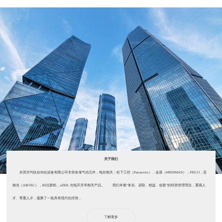
关于我们
东莞市均钛自动化设备有限公司专营各项气动元件，电控相关：松下工控（Panasonic），金器（MINDMAN），PISCO，亚
德克（AIRTAC），IEI点胶机，aZBIL 光电开关等相关产品。 我们本着“务实、进取、精益、创新”的经营管理理念，重视人
才、尊重人才，凝聚了一批具有现代化经营...
了解更多