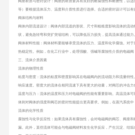
阀座材质与密封设计：阀座的材质要具有良好的耐腐蚀性和耐磨性，以适应
等）要根据流体压力、温度和介质性质进行选择。合适的密封设计可以有
阀体结构与材料
阀体内部流道设计：阀体内部流道的形状、尺寸和粗糙度影响流体的流动
状，避免急转弯和突扩突缩结构，可以降低压力损失，提高流体通过能力
阀体材料性能：阀体材料要能够承受流体的压力、温度和化学腐蚀。对于
热稳定性。例如，在化工行业中，处理强酸、强碱等腐蚀性介质的电磁阀
三、流体介质因素
流体的物理性质
粘度与密度：流体的粘度和密度影响其在电磁阀内的流动阻力和流量特性
响应速度。密度大的流体在相同流速下具有更大的动量，对阀芯的冲击力
温度与压力：流体的温度和压力对电磁阀的性能有重要影响。高温流体可
体则对阀体的强度和阀芯的密封性能提出更高要求。例如，在蒸汽系统中
流体的化学性质
腐蚀性与化学反应性：如果流体具有腐蚀性，会对电磁阀的阀芯、阀座和
漏。此外，某些流体可能会与电磁阀材料发生化学反应，产生沉淀、结垢