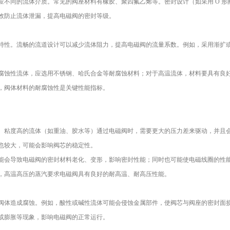
不同的流体介质。常见的阀座材料有橡胶、聚四氟乙烯等。密封设计（如采用 O 形
效防止流体泄漏，提高电磁阀的密封等级。
特性。流畅的流道设计可以减少流体阻力，提高电磁阀的流量系数。例如，采用渐扩
。
腐蚀性流体，应选用不锈钢、哈氏合金等耐腐蚀材料；对于高温流体，材料要具有良
，阀体材料的耐腐蚀性是关键性能指标。
。粘度高的流体（如重油、胶水等）通过电磁阀时，需要更大的压力差来驱动，并且
也较大，可能会影响阀芯的稳定性。
能会导致电磁阀的密封材料老化、变形，影响密封性能；同时也可能使电磁线圈的性
，高温高压的蒸汽要求电磁阀具有良好的耐高温、耐高压性能。
阀体造成腐蚀。例如，酸性或碱性流体可能会侵蚀金属部件，使阀芯与阀座的密封面
或膨胀等现象，影响电磁阀的正常运行。