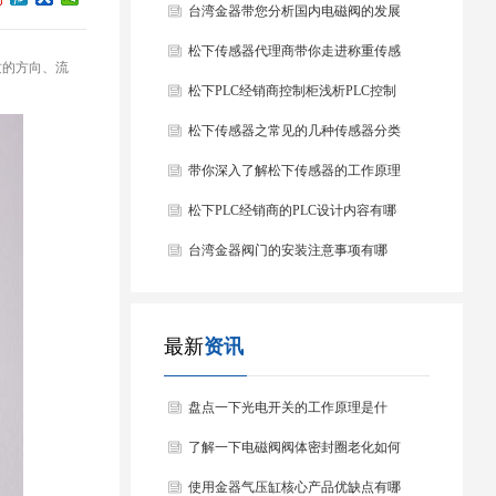
台湾金器带您分析国内电磁阀的发展
情况
松下传感器代理商带你走进称重传感
质的方向、流
器
松下PLC经销商控制柜浅析PLC控制
器的基本结构
松下传感器之常见的几种传感器分类
以及他们的特点
带你深入了解松下传感器的工作原理
以及分类
松下PLC经销商的PLC设计内容有哪
些？
台湾金器阀门的安装注意事项有哪
些？
最新
资讯
盘点一下光电开关的工作原理是什
么？
了解一下电磁阀阀体密封圈老化如何
处理？
使用金器气压缸核心产品优缺点有哪