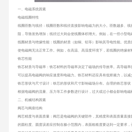
一、电磁系统因素
电磁线圈特性
线圈匝数与线径：线圈匝数和线径直接影响电磁力的大小。匝数越多、线
阻，导致发热增加；线径过大则会使线圈体积增大。例如，在一些小型电
线圈材质与绝缘性能：线圈的材质（如铜、铝等）影响其导电性能。优质
使电磁阀无法正常工作。例如，在高温、高湿度环境下，若线圈的绝缘材
铁芯性能
铁芯材质与导磁率：铁芯材料的导磁率决定了磁场的传导效率。高导磁率
可以提高电磁阀的响应速度和电磁力。铁芯材料还应具有低矫顽力，以减
铁芯形状与尺寸设计：铁芯的形状和尺寸影响磁场分布。合理的铁芯形状（
根据电磁阀的流量、压力等工作参数进行设计，过大或过小都会影响电磁
二、机械结构因素
阀芯与阀座结构
阀芯精度与表面质量：阀芯是电磁阀的关键部件，其精度和表面质量直接
的圆柱度、圆度误差应控制在极小范围内，表面粗糙度要达到一定要求，