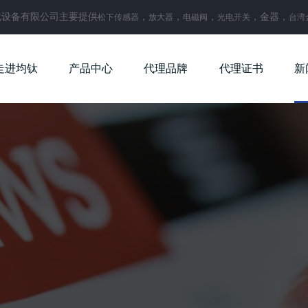
化设备有限公司主要提供
，
，
，
，金器，
松下传感器
放大器
电磁阀
光电开关
台湾
走进均钛
产品中心
代理品牌
代理证书
新