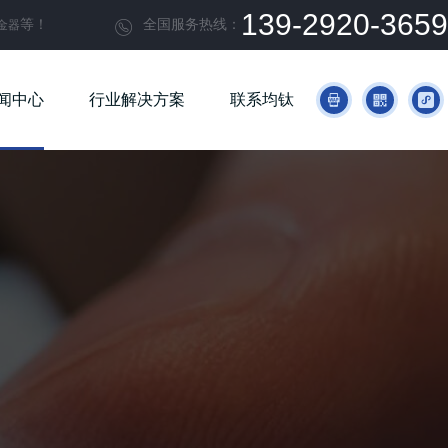
139-2920-3659
等！
全国服务热线：
金器

闻中心
行业解决方案
联系均钛


