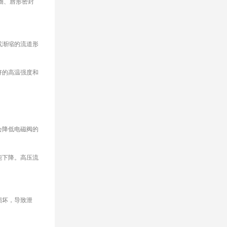
圈、唇形密封
或渐缩的流道形
好的高温强度和
会降低电磁阀的
能下降。高压流
损坏，导致泄