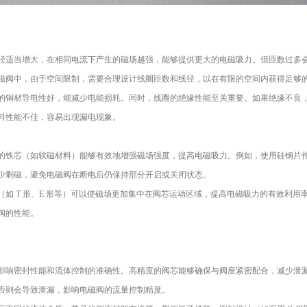
径适当增大，在相同电流下产生的磁场越强，能够提供更大的电磁吸力。但匝数过多
磁阀中，由于空间限制，需要合理设计线圈匝数和线径，以在有限的空间内获得足够
的铜材导电性好，能减少电能损耗。同时，线圈的绝缘性能至关重要。如果绝缘不良
料性能不佳，容易出现漏电现象。
的铁芯（如软磁材料）能够有效地增强磁场强度，提高电磁吸力。例如，使用硅钢片
少剩磁，避免电磁阀在断电后仍保持部分开启或关闭状态。
如 T 形、E 形等）可以使磁场更加集中在阀芯运动区域，提高电磁吸力的有效利用
阀的性能。
影响密封性能和流体控制的准确性。高精度的阀芯能够确保与阀座紧密配合，减少泄
否则会导致泄漏，影响电磁阀的流量控制精度。