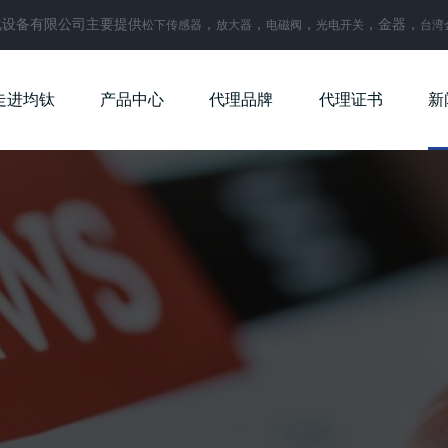
化设备有限公司主要提供
，
，
，
，金器，
松下传感器
放大器
电磁阀
光电开关
台湾
走进均钛
产品中心
代理品牌
代理证书
新