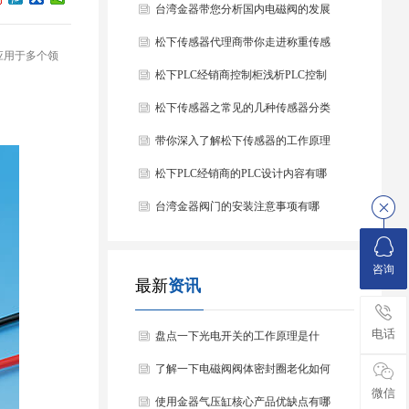
台湾金器带您分析国内电磁阀的发展
情况
松下传感器代理商带你走进称重传感
应用于多个领
器
松下PLC经销商控制柜浅析PLC控制
器的基本结构
松下传感器之常见的几种传感器分类
以及他们的特点
带你深入了解松下传感器的工作原理
以及分类
松下PLC经销商的PLC设计内容有哪
些？
台湾金器阀门的安装注意事项有哪
些？
咨询
最新
资讯
电话
盘点一下光电开关的工作原理是什
么？
了解一下电磁阀阀体密封圈老化如何
微信
处理？
使用金器气压缸核心产品优缺点有哪