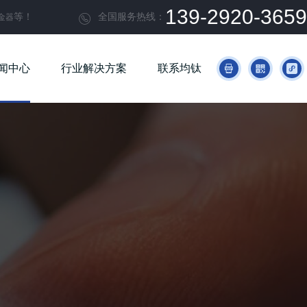
139-2920-3659
等！
全国服务热线：
金器

闻中心
行业解决方案
联系均钛


