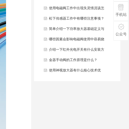
些？
使用电磁阀工作中出现失灵情况该怎
手机站
么办？
松下传感器工作中有哪些注意事项？
简单介绍一下功率放大器基础定义与
公众号
结构组成？
哪些因素会影响电磁阀使用中容易烧
毁？
介绍一下红外光电开关有什么安装方
法？
金器手动阀的工作原理是什么？
使用神视放大器有什么核心技术优
势？