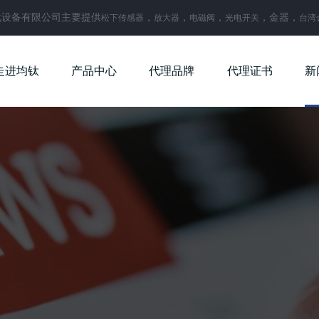
化设备有限公司主要提供
，
，
，
，金器，
松下传感器
放大器
电磁阀
光电开关
台湾
走进均钛
产品中心
代理品牌
代理证书
新