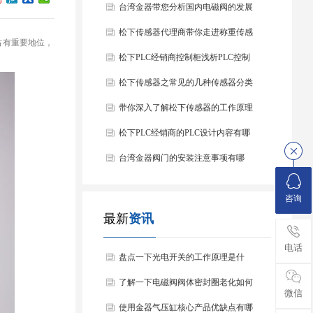
台湾金器带您分析国内电磁阀的发展
情况
松下传感器代理商带你走进称重传感
占有重要地位，
器
松下PLC经销商控制柜浅析PLC控制
器的基本结构
松下传感器之常见的几种传感器分类
以及他们的特点
带你深入了解松下传感器的工作原理
以及分类
松下PLC经销商的PLC设计内容有哪
些？
台湾金器阀门的安装注意事项有哪
些？
咨询
最新
资讯
电话
盘点一下光电开关的工作原理是什
么？
了解一下电磁阀阀体密封圈老化如何
微信
处理？
使用金器气压缸核心产品优缺点有哪