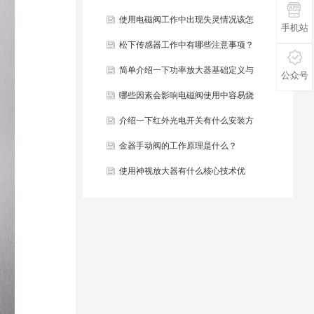
些？
使用电磁阀工作中出现失灵情况该怎
手机站
么办？
松下传感器工作中有哪些注意事项？
简单介绍一下功率放大器基础定义与
公众号
结构组成？
哪些因素会影响电磁阀使用中容易烧
毁？
介绍一下红外光电开关有什么安装方
法？
金器手动阀的工作原理是什么？
使用神视放大器有什么核心技术优
势？