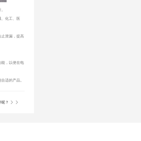
行。
械、化工、医
防止泄漏，提高
。
功能，以便在电
到合适的产品。
样呢？