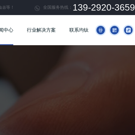
139-2920-3659
等！
全国服务热线：
金器

闻中心
行业解决方案
联系均钛


