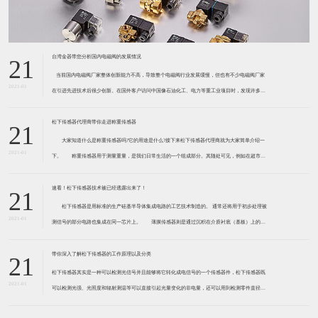
台湾金器带您分析国内电磁阀的发展情况
21
​ 当前国内电磁阀厂家整体创新能力不高，导致整个电磁阀行业发展缓慢，但也有不少电磁阀厂家
2021-01
在引进先进技术后很少创新。在国外客户访问中国像石油化工、电力等重工业项目时，发现许多项
目的电磁阀产品仅仅是在别人设计原型的基础上做出改变。 目前我国电磁阀行业设计
松下传感器代理商带你走进称重传感器
21
大家知道什么是称重传感器吗?它的用途是什么?接下来松下传感器代理商就为大家简单介绍一
2021-01
下。 称重传感器用于测量重量，是我们日常生活的一个组成部分。其随处可见，例如在超市柜
台或是高速公路上。当然，您通常不能立即识别，因为它们隐藏在仪器中。 称重传感器 通常由
带有应变片的弹性体组成。弹性体通常由钢
速看！松下传感器技术被已经透露出来了！
21
松下传感器是用标准的生产硅基半导体集成电路的工艺技术制造的。 通常还将用于初步处理被
2021-01
测信号的部分电路也集成在同一芯片上。 薄膜传感器则是通过沉积在介质衬底（基板）上的，
相应敏感材料的薄膜形成的。使用混合工艺时，同样可将部分电路制造在此基板上。 厚膜传感
器是利用相应材料的浆料，涂覆在陶瓷基片上
带你深入了解松下传感器的工作原理以及分类
21
松下传感器其实是一种可以检测光信号并且能够将它转化成电信号的一个传感器件，松下传感器既
2021-01
可以检测光强、光照度和辐射测温等可以直接引起光量变化的非电量，还可以用到检测零件直径、
表面粗糙度、应变、位移等。松下传感器它的性能高、响应速度快、非接触等特点，所以在工业自