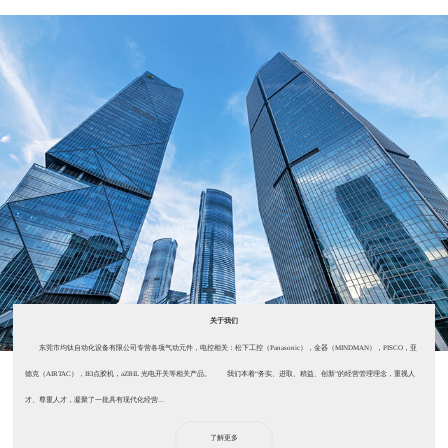
关于我们
东莞市均钛自动化设备有限公司专营各项气动元件，电控相关：松下工控（Panasonic），金器（MINDMAN），PISCO，亚
德克（AIRTAC），IEI点胶机，aZBIL 光电开关等相关产品。 我们本着“务实、进取、精益、创新”的经营管理理念，重视人
才、尊重人才，凝聚了一批具有现代化经营...
了解更多