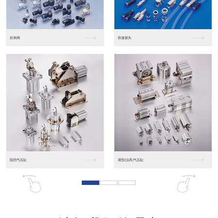
东莞松下PLC
松下人机界面GT07
松下人机界面DP10...
数字光钎传感器FX-...