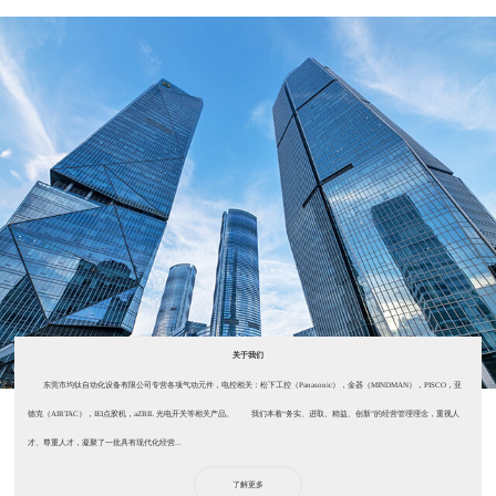
关于我们
东莞市均钛自动化设备有限公司专营各项气动元件，电控相关：松下工控（Panasonic），金器（MINDMAN），PISCO，亚
德克（AIRTAC），IEI点胶机，aZBIL 光电开关等相关产品。 我们本着“务实、进取、精益、创新”的经营管理理念，重视人
才、尊重人才，凝聚了一批具有现代化经营...
了解更多