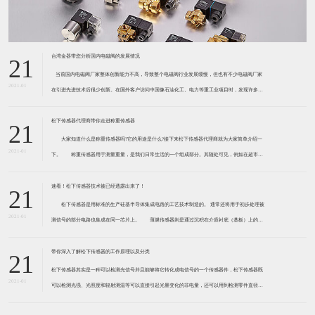
台湾金器带您分析国内电磁阀的发展情况
21
​ 当前国内电磁阀厂家整体创新能力不高，导致整个电磁阀行业发展缓慢，但也有不少电磁阀厂家
2021-01
在引进先进技术后很少创新。在国外客户访问中国像石油化工、电力等重工业项目时，发现许多项
目的电磁阀产品仅仅是在别人设计原型的基础上做出改变。 目前我国电磁阀行业设计
松下传感器代理商带你走进称重传感器
21
大家知道什么是称重传感器吗?它的用途是什么?接下来松下传感器代理商就为大家简单介绍一
2021-01
下。 称重传感器用于测量重量，是我们日常生活的一个组成部分。其随处可见，例如在超市柜
台或是高速公路上。当然，您通常不能立即识别，因为它们隐藏在仪器中。 称重传感器 通常由
带有应变片的弹性体组成。弹性体通常由钢
速看！松下传感器技术被已经透露出来了！
21
松下传感器是用标准的生产硅基半导体集成电路的工艺技术制造的。 通常还将用于初步处理被
2021-01
测信号的部分电路也集成在同一芯片上。 薄膜传感器则是通过沉积在介质衬底（基板）上的，
相应敏感材料的薄膜形成的。使用混合工艺时，同样可将部分电路制造在此基板上。 厚膜传感
器是利用相应材料的浆料，涂覆在陶瓷基片上
带你深入了解松下传感器的工作原理以及分类
21
松下传感器其实是一种可以检测光信号并且能够将它转化成电信号的一个传感器件，松下传感器既
2021-01
可以检测光强、光照度和辐射测温等可以直接引起光量变化的非电量，还可以用到检测零件直径、
表面粗糙度、应变、位移等。松下传感器它的性能高、响应速度快、非接触等特点，所以在工业自