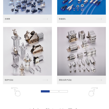
东莞松下PLC
松下人机界面GT07
松下人机界面DP10...
数字光钎传感器FX-...