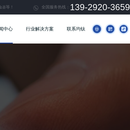
139-2920-3659
等！
全国服务热线：
金器

闻中心
行业解决方案
联系均钛


