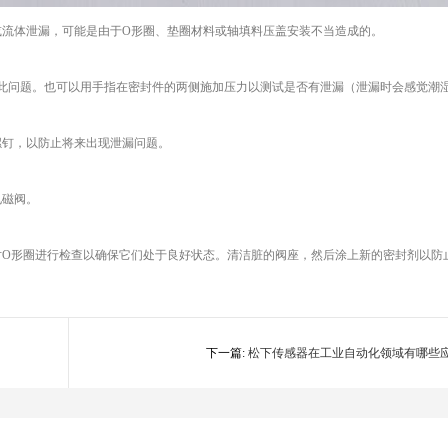
或流体泄漏，可能是由于O形圈、垫圈材料或轴填料压盖安装不当造成的。
此问题。也可以用手指在密封件的两侧施加压力以测试是否有泄漏（泄漏时会感觉潮
螺钉，以防止将来出现泄漏问题。
电磁阀。
对O形圈进行检查以确保它们处于良好状态。清洁脏的阀座，然后涂上新的密封剂以防
下一篇:
松下传感器在工业自动化领域有哪些