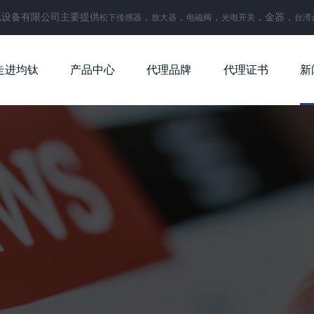
化设备有限公司主要提供
，
，
，
，金器，
松下传感器
放大器
电磁阀
光电开关
台湾
走进均钛
产品中心
代理品牌
代理证书
新