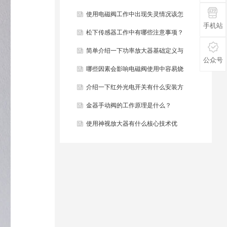
些？
使用电磁阀工作中出现失灵情况该怎
手机站
么办？
松下传感器工作中有哪些注意事项？
简单介绍一下功率放大器基础定义与
公众号
结构组成？
哪些因素会影响电磁阀使用中容易烧
毁？
介绍一下红外光电开关有什么安装方
法？
金器手动阀的工作原理是什么？
使用神视放大器有什么核心技术优
势？