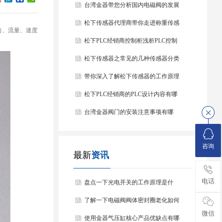
台湾金器带您分析国内电磁阀的发展
情况
松下传感器代理商带你走进称重传感
向、流量、速度
器
松下PLC经销商控制柜浅析PLC控制
器的基本结构
松下传感器之常见的几种传感器分类
以及他们的特点
带你深入了解松下传感器的工作原理
以及分类
松下PLC经销商的PLC设计内容有哪
些？
台湾金器阀门的安装注意事项有哪
些？
咨询
最新
资讯
电话
盘点一下光电开关的工作原理是什
么？
了解一下电磁阀阀体密封圈老化如何
微信
处理？
使用金器气压缸核心产品优缺点有哪