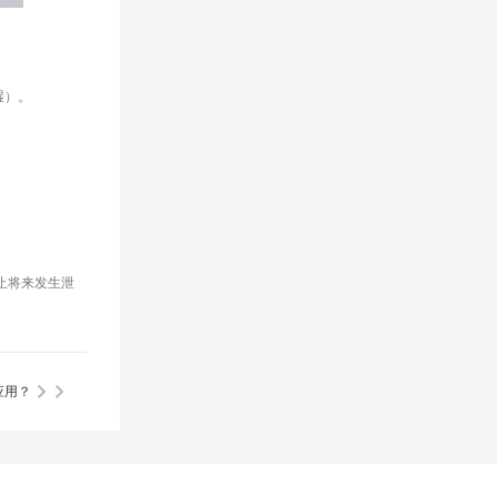
湿）。
止将来发生泄
应用？