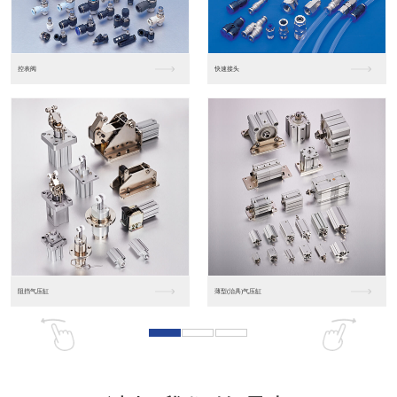
东莞松下PLC
松下人机界面GT07
松下人机界面DP10...
数字光钎传感器FX-...