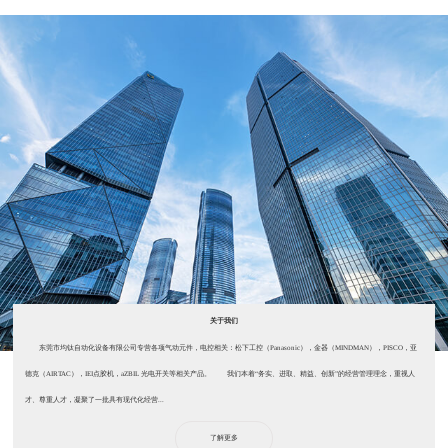
关于我们
东莞市均钛自动化设备有限公司专营各项气动元件，电控相关：松下工控（Panasonic），金器（MINDMAN），PISCO，亚
德克（AIRTAC），IEI点胶机，aZBIL 光电开关等相关产品。 我们本着“务实、进取、精益、创新”的经营管理理念，重视人
才、尊重人才，凝聚了一批具有现代化经营...
了解更多