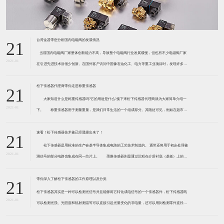
台湾金器带您分析国内电磁阀的发展情况
21
​ 当前国内电磁阀厂家整体创新能力不高，导致整个电磁阀行业发展缓慢，但也有不少电磁阀厂家
2021-01
在引进先进技术后很少创新。在国外客户访问中国像石油化工、电力等重工业项目时，发现许多项
目的电磁阀产品仅仅是在别人设计原型的基础上做出改变。 目前我国电磁阀行业设计
松下传感器代理商带你走进称重传感器
21
大家知道什么是称重传感器吗?它的用途是什么?接下来松下传感器代理商就为大家简单介绍一
2021-01
下。 称重传感器用于测量重量，是我们日常生活的一个组成部分。其随处可见，例如在超市柜
台或是高速公路上。当然，您通常不能立即识别，因为它们隐藏在仪器中。 称重传感器 通常由
带有应变片的弹性体组成。弹性体通常由钢
速看！松下传感器技术被已经透露出来了！
21
松下传感器是用标准的生产硅基半导体集成电路的工艺技术制造的。 通常还将用于初步处理被
2021-01
测信号的部分电路也集成在同一芯片上。 薄膜传感器则是通过沉积在介质衬底（基板）上的，
相应敏感材料的薄膜形成的。使用混合工艺时，同样可将部分电路制造在此基板上。 厚膜传感
器是利用相应材料的浆料，涂覆在陶瓷基片上
带你深入了解松下传感器的工作原理以及分类
21
松下传感器其实是一种可以检测光信号并且能够将它转化成电信号的一个传感器件，松下传感器既
2021-01
可以检测光强、光照度和辐射测温等可以直接引起光量变化的非电量，还可以用到检测零件直径、
表面粗糙度、应变、位移等。松下传感器它的性能高、响应速度快、非接触等特点，所以在工业自