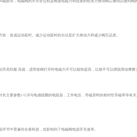
和磁损等，电磁阀的开关全过程是根据电磁力和扭簧的校准力推动阀芯挪动以做到阀
力矩，造成运动延时。减少运动延时的办法是扩大推动力和减少阀芯品质。
刻升高到最 高值，进而使阀打开时电磁力不可以较快提高，以致不可以摆脱滑动摩擦
长主要参数τ=L/R与电感线圈的电阻器，工作电压，导磁原料的相对性导磁率等有关
业环节中普遍存在着耗损，也影响到了电磁阀电源开关速率。