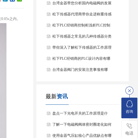
台湾金器带您分析国内电磁阀的发展
情况
松下传感器代理商带你走进称重传感
05s之内。
器
松下PLC经销商控制柜浅析PLC控制
器的基本结构
松下传感器之常见的几种传感器分类
以及他们的特点
带你深入了解松下传感器的工作原理
以及分类
松下PLC经销商的PLC设计内容有哪
些？
台湾金器阀门的安装注意事项有哪
些？
最新
资讯
咨询
盘点一下光电开关的工作原理是什
么？
了解一下电磁阀阀体密封圈老化如何
电话
处理？
使用金器气压缸核心产品优缺点有哪