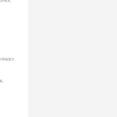
的开和关。
力和扭簧力，
系。