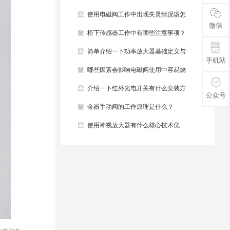
些？
使用电磁阀工作中出现失灵情况该怎
微信
么办？
松下传感器工作中有哪些注意事项？
简单介绍一下功率放大器基础定义与
手机站
结构组成？
哪些因素会影响电磁阀使用中容易烧
毁？
介绍一下红外光电开关有什么安装方
公众号
法？
金器手动阀的工作原理是什么？
使用神视放大器有什么核心技术优
势？