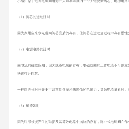
小编汇总了危害电磁阀电源开关速率速度的三个关键要素阀芯、电源电路
（1）阀芯的运动延时
因为家用自来水电磁阀阀芯品质的存有，使阀芯在运动全过程中存有惯性
（2）电源电路的延时
由电流的磁效应知，因为线圈电感的存有，电磁线圈的工作电流不可以立
快速打开阀芯。
一样阀关掉时扭簧不可以立刻摆脱还未降低的电磁力，导致电流量延时。时
（3）磁滞延时
因为磁滞状况产生的磁损及其等效电路中涡旋的存有，脉冲式电磁阀在作