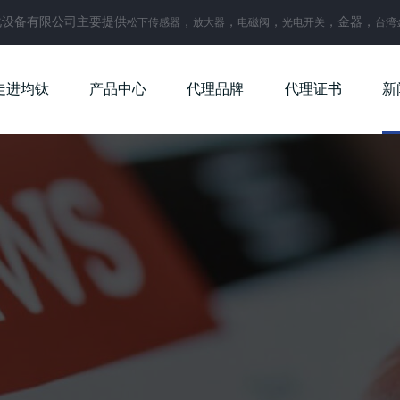
化设备有限公司主要提供
，
，
，
，金器，
松下传感器
放大器
电磁阀
光电开关
台湾
走进均钛
产品中心
代理品牌
代理证书
新