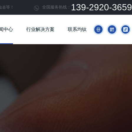
139-2920-3659
等！
全国服务热线：
金器

闻中心
行业解决方案
联系均钛


