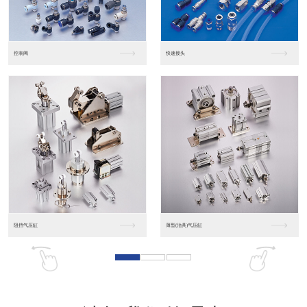
东莞松下PLC
松下人机界面GT07
松下人机界面DP10...
数字光钎传感器FX-...