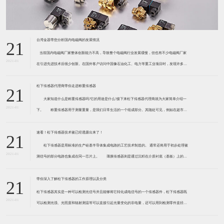
台湾金器带您分析国内电磁阀的发展情况
21
​ 当前国内电磁阀厂家整体创新能力不高，导致整个电磁阀行业发展缓慢，但也有不少电磁阀厂家
2021-01
在引进先进技术后很少创新。在国外客户访问中国像石油化工、电力等重工业项目时，发现许多项
目的电磁阀产品仅仅是在别人设计原型的基础上做出改变。 目前我国电磁阀行业设计
松下传感器代理商带你走进称重传感器
21
大家知道什么是称重传感器吗?它的用途是什么?接下来松下传感器代理商就为大家简单介绍一
2021-01
下。 称重传感器用于测量重量，是我们日常生活的一个组成部分。其随处可见，例如在超市柜
台或是高速公路上。当然，您通常不能立即识别，因为它们隐藏在仪器中。 称重传感器 通常由
带有应变片的弹性体组成。弹性体通常由钢
速看！松下传感器技术被已经透露出来了！
21
松下传感器是用标准的生产硅基半导体集成电路的工艺技术制造的。 通常还将用于初步处理被
2021-01
测信号的部分电路也集成在同一芯片上。 薄膜传感器则是通过沉积在介质衬底（基板）上的，
相应敏感材料的薄膜形成的。使用混合工艺时，同样可将部分电路制造在此基板上。 厚膜传感
器是利用相应材料的浆料，涂覆在陶瓷基片上
带你深入了解松下传感器的工作原理以及分类
21
松下传感器其实是一种可以检测光信号并且能够将它转化成电信号的一个传感器件，松下传感器既
2021-01
可以检测光强、光照度和辐射测温等可以直接引起光量变化的非电量，还可以用到检测零件直径、
表面粗糙度、应变、位移等。松下传感器它的性能高、响应速度快、非接触等特点，所以在工业自