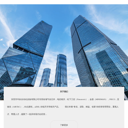
关于我们
东莞市均钛自动化设备有限公司专营各项气动元件，电控相关：松下工控（Panasonic），金器（MINDMAN），PISCO，亚
德克（AIRTAC），IEI点胶机，aZBIL 光电开关等相关产品。 我们本着“务实、进取、精益、创新”的经营管理理念，重视人
才、尊重人才，凝聚了一批具有现代化经营...
了解更多