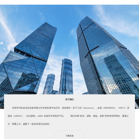
关于我们
东莞市均钛自动化设备有限公司专营各项气动元件，电控相关：松下工控（Panasonic），金器（MINDMAN），PISCO，亚
德克（AIRTAC），IEI点胶机，aZBIL 光电开关等相关产品。 我们本着“务实、进取、精益、创新”的经营管理理念，重视人
才、尊重人才，凝聚了一批具有现代化经营...
了解更多