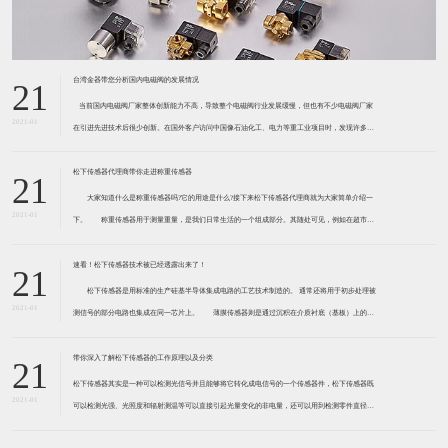
台湾金器带您分析国内电磁阀的发展情况
21
​ 当前国内电磁阀厂家整体创新能力不高，导致整个电磁阀行业发展缓慢，但也有不少电磁阀厂家
2021-01
在引进先进技术后很少创新。在国外客户访问中国像石油化工、电力等重工业项目时，发现许多项
目的电磁阀产品仅仅是在别人设计原型的基础上做出改变。 目前我国电磁阀行业设计
松下传感器代理商带你走进称重传感器
21
大家知道什么是称重传感器吗?它的用途是什么?接下来松下传感器代理商就为大家简单介绍一
2021-01
下。 称重传感器用于测量重量，是我们日常生活的一个组成部分。其随处可见，例如在超市柜
台或是高速公路上。当然，您通常不能立即识别，因为它们隐藏在仪器中。 称重传感器 通常由
带有应变片的弹性体组成。弹性体通常由钢
速看！松下传感器技术被已经透露出来了！
21
松下传感器是用标准的生产硅基半导体集成电路的工艺技术制造的。 通常还将用于初步处理被
2021-01
测信号的部分电路也集成在同一芯片上。 薄膜传感器则是通过沉积在介质衬底（基板）上的，
相应敏感材料的薄膜形成的。使用混合工艺时，同样可将部分电路制造在此基板上。 厚膜传感
器是利用相应材料的浆料，涂覆在陶瓷基片上
带你深入了解松下传感器的工作原理以及分类
21
松下传感器其实是一种可以检测光信号并且能够将它转化成电信号的一个传感器件，松下传感器既
2021-01
可以检测光强、光照度和辐射测温等可以直接引起光量变化的非电量，还可以用到检测零件直径、
表面粗糙度、应变、位移等。松下传感器它的性能高、响应速度快、非接触等特点，所以在工业自