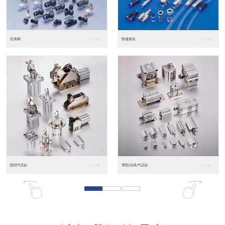
东莞松下PLC
松下人机界面GT07
松下人机界面DP10...
数字光钎传感器FX-...