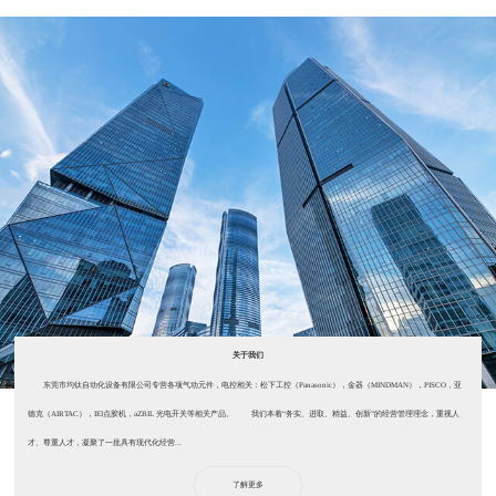
关于我们
东莞市均钛自动化设备有限公司专营各项气动元件，电控相关：松下工控（Panasonic），金器（MINDMAN），PISCO，亚
德克（AIRTAC），IEI点胶机，aZBIL 光电开关等相关产品。 我们本着“务实、进取、精益、创新”的经营管理理念，重视人
才、尊重人才，凝聚了一批具有现代化经营...
了解更多