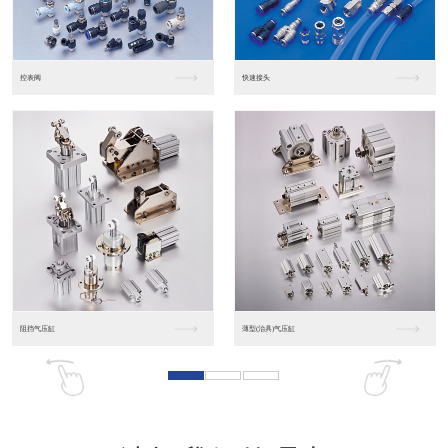
东莞松下PLC
松下人机界面GT07
松下人机界面DP10...
数字光钎传感器FX-...