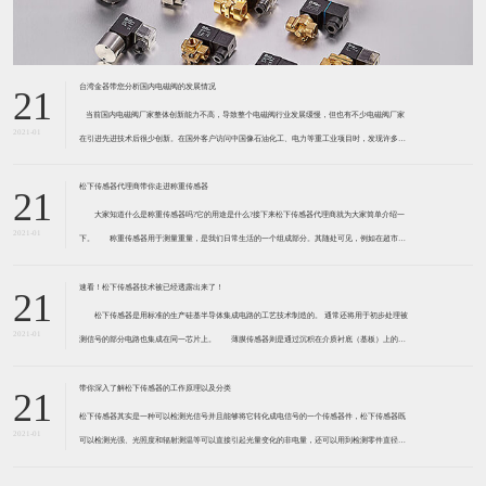
台湾金器带您分析国内电磁阀的发展情况
21
​ 当前国内电磁阀厂家整体创新能力不高，导致整个电磁阀行业发展缓慢，但也有不少电磁阀厂家
2021-01
在引进先进技术后很少创新。在国外客户访问中国像石油化工、电力等重工业项目时，发现许多项
目的电磁阀产品仅仅是在别人设计原型的基础上做出改变。 目前我国电磁阀行业设计
松下传感器代理商带你走进称重传感器
21
大家知道什么是称重传感器吗?它的用途是什么?接下来松下传感器代理商就为大家简单介绍一
2021-01
下。 称重传感器用于测量重量，是我们日常生活的一个组成部分。其随处可见，例如在超市柜
台或是高速公路上。当然，您通常不能立即识别，因为它们隐藏在仪器中。 称重传感器 通常由
带有应变片的弹性体组成。弹性体通常由钢
速看！松下传感器技术被已经透露出来了！
21
松下传感器是用标准的生产硅基半导体集成电路的工艺技术制造的。 通常还将用于初步处理被
2021-01
测信号的部分电路也集成在同一芯片上。 薄膜传感器则是通过沉积在介质衬底（基板）上的，
相应敏感材料的薄膜形成的。使用混合工艺时，同样可将部分电路制造在此基板上。 厚膜传感
器是利用相应材料的浆料，涂覆在陶瓷基片上
带你深入了解松下传感器的工作原理以及分类
21
松下传感器其实是一种可以检测光信号并且能够将它转化成电信号的一个传感器件，松下传感器既
2021-01
可以检测光强、光照度和辐射测温等可以直接引起光量变化的非电量，还可以用到检测零件直径、
表面粗糙度、应变、位移等。松下传感器它的性能高、响应速度快、非接触等特点，所以在工业自