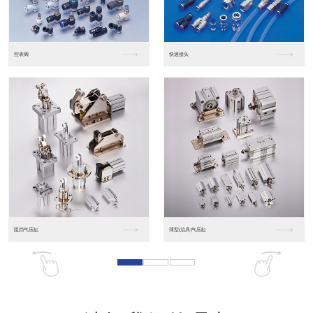
东莞松下PLC
松下人机界面GT07
松下人机界面DP10...
数字光钎传感器FX-...