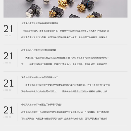
台湾金器带您分析国内电磁阀的发展情况
21
​ 当前国内电磁阀厂家整体创新能力不高，导致整个电磁阀行业发展缓慢，但也有不少电磁阀厂家
2021-01
在引进先进技术后很少创新。在国外客户访问中国像石油化工、电力等重工业项目时，发现许多项
目的电磁阀产品仅仅是在别人设计原型的基础上做出改变。 目前我国电磁阀行业设计
松下传感器代理商带你走进称重传感器
21
大家知道什么是称重传感器吗?它的用途是什么?接下来松下传感器代理商就为大家简单介绍一
2021-01
下。 称重传感器用于测量重量，是我们日常生活的一个组成部分。其随处可见，例如在超市柜
台或是高速公路上。当然，您通常不能立即识别，因为它们隐藏在仪器中。 称重传感器 通常由
带有应变片的弹性体组成。弹性体通常由钢
速看！松下传感器技术被已经透露出来了！
21
松下传感器是用标准的生产硅基半导体集成电路的工艺技术制造的。 通常还将用于初步处理被
2021-01
测信号的部分电路也集成在同一芯片上。 薄膜传感器则是通过沉积在介质衬底（基板）上的，
相应敏感材料的薄膜形成的。使用混合工艺时，同样可将部分电路制造在此基板上。 厚膜传感
器是利用相应材料的浆料，涂覆在陶瓷基片上
带你深入了解松下传感器的工作原理以及分类
21
松下传感器其实是一种可以检测光信号并且能够将它转化成电信号的一个传感器件，松下传感器既
2021-01
可以检测光强、光照度和辐射测温等可以直接引起光量变化的非电量，还可以用到检测零件直径、
表面粗糙度、应变、位移等。松下传感器它的性能高、响应速度快、非接触等特点，所以在工业自