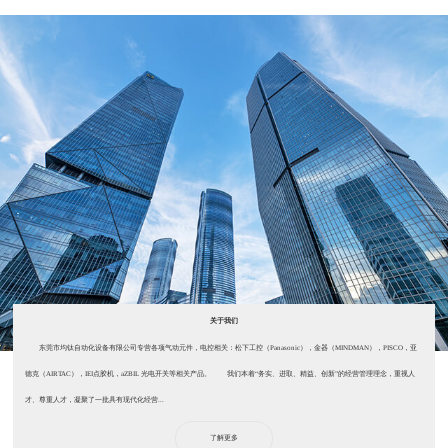
关于我们
东莞市均钛自动化设备有限公司专营各项气动元件，电控相关：松下工控（Panasonic），金器（MINDMAN），PISCO，亚
德克（AIRTAC），IEI点胶机，aZBIL 光电开关等相关产品。 我们本着“务实、进取、精益、创新”的经营管理理念，重视人
才、尊重人才，凝聚了一批具有现代化经营...
了解更多