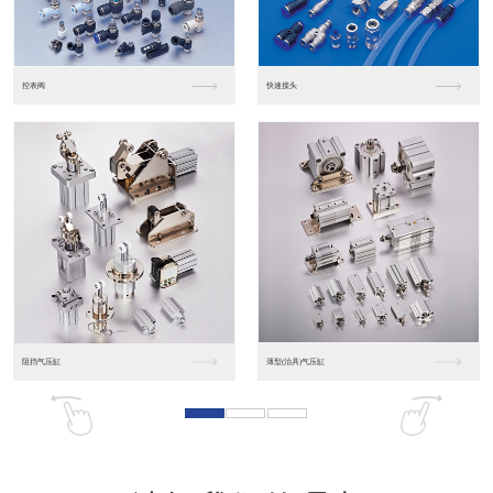
东莞松下PLC
松下人机界面GT07
松下人机界面DP10...
数字光钎传感器FX-...