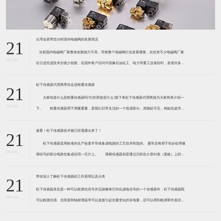
台湾金器带您分析国内电磁阀的发展情况
21
​ 当前国内电磁阀厂家整体创新能力不高，导致整个电磁阀行业发展缓慢，但也有不少电磁阀厂家
2021-01
在引进先进技术后很少创新。在国外客户访问中国像石油化工、电力等重工业项目时，发现许多项
目的电磁阀产品仅仅是在别人设计原型的基础上做出改变。 目前我国电磁阀行业设计
松下传感器代理商带你走进称重传感器
21
大家知道什么是称重传感器吗?它的用途是什么?接下来松下传感器代理商就为大家简单介绍一
2021-01
下。 称重传感器用于测量重量，是我们日常生活的一个组成部分。其随处可见，例如在超市柜
台或是高速公路上。当然，您通常不能立即识别，因为它们隐藏在仪器中。 称重传感器 通常由
带有应变片的弹性体组成。弹性体通常由钢
速看！松下传感器技术被已经透露出来了！
21
松下传感器是用标准的生产硅基半导体集成电路的工艺技术制造的。 通常还将用于初步处理被
2021-01
测信号的部分电路也集成在同一芯片上。 薄膜传感器则是通过沉积在介质衬底（基板）上的，
相应敏感材料的薄膜形成的。使用混合工艺时，同样可将部分电路制造在此基板上。 厚膜传感
器是利用相应材料的浆料，涂覆在陶瓷基片上
带你深入了解松下传感器的工作原理以及分类
21
松下传感器其实是一种可以检测光信号并且能够将它转化成电信号的一个传感器件，松下传感器既
2021-01
可以检测光强、光照度和辐射测温等可以直接引起光量变化的非电量，还可以用到检测零件直径、
表面粗糙度、应变、位移等。松下传感器它的性能高、响应速度快、非接触等特点，所以在工业自