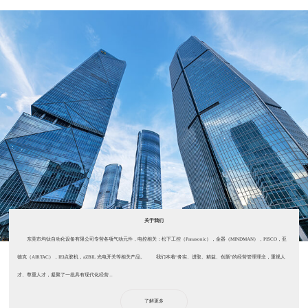
关于我们
东莞市均钛自动化设备有限公司专营各项气动元件，电控相关：松下工控（Panasonic），金器（MINDMAN），PISCO，亚
德克（AIRTAC），IEI点胶机，aZBIL 光电开关等相关产品。 我们本着“务实、进取、精益、创新”的经营管理理念，重视人
才、尊重人才，凝聚了一批具有现代化经营...
了解更多