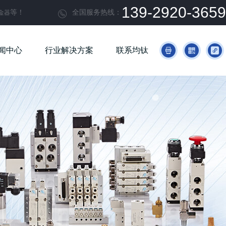
139-2920-3659
等！
全国服务热线：
金器

闻中心
行业解决方案
联系均钛


