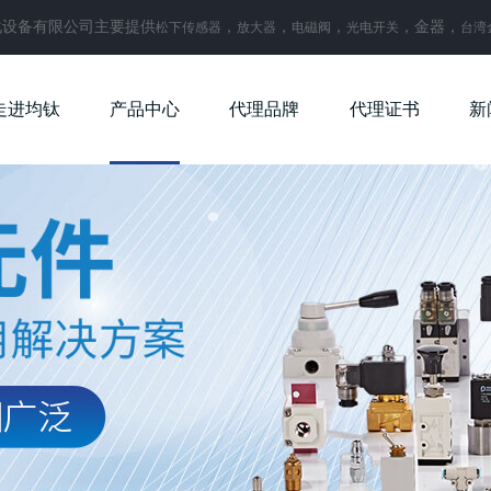
化设备有限公司主要提供
，
，
，
，金器，
松下传感器
放大器
电磁阀
光电开关
台湾
走进均钛
产品中心
代理品牌
代理证书
新