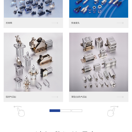
东莞松下PLC
松下人机界面GT07
松下人机界面DP10...
数字光钎传感器FX-...