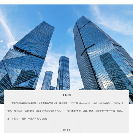
关于我们
东莞市均钛自动化设备有限公司专营各项气动元件，电控相关：松下工控（Panasonic），金器（MINDMAN），PISCO，亚
德克（AIRTAC），IEI点胶机，aZBIL 光电开关等相关产品。 我们本着“务实、进取、精益、创新”的经营管理理念，重视人
才、尊重人才，凝聚了一批具有现代化经营...
了解更多