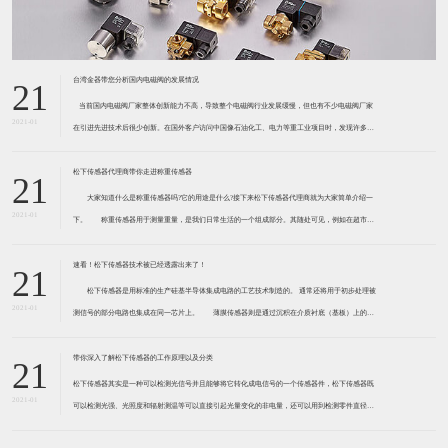
台湾金器带您分析国内电磁阀的发展情况
21
​ 当前国内电磁阀厂家整体创新能力不高，导致整个电磁阀行业发展缓慢，但也有不少电磁阀厂家
2021-01
在引进先进技术后很少创新。在国外客户访问中国像石油化工、电力等重工业项目时，发现许多项
目的电磁阀产品仅仅是在别人设计原型的基础上做出改变。 目前我国电磁阀行业设计
松下传感器代理商带你走进称重传感器
21
大家知道什么是称重传感器吗?它的用途是什么?接下来松下传感器代理商就为大家简单介绍一
2021-01
下。 称重传感器用于测量重量，是我们日常生活的一个组成部分。其随处可见，例如在超市柜
台或是高速公路上。当然，您通常不能立即识别，因为它们隐藏在仪器中。 称重传感器 通常由
带有应变片的弹性体组成。弹性体通常由钢
速看！松下传感器技术被已经透露出来了！
21
松下传感器是用标准的生产硅基半导体集成电路的工艺技术制造的。 通常还将用于初步处理被
2021-01
测信号的部分电路也集成在同一芯片上。 薄膜传感器则是通过沉积在介质衬底（基板）上的，
相应敏感材料的薄膜形成的。使用混合工艺时，同样可将部分电路制造在此基板上。 厚膜传感
器是利用相应材料的浆料，涂覆在陶瓷基片上
带你深入了解松下传感器的工作原理以及分类
21
松下传感器其实是一种可以检测光信号并且能够将它转化成电信号的一个传感器件，松下传感器既
2021-01
可以检测光强、光照度和辐射测温等可以直接引起光量变化的非电量，还可以用到检测零件直径、
表面粗糙度、应变、位移等。松下传感器它的性能高、响应速度快、非接触等特点，所以在工业自