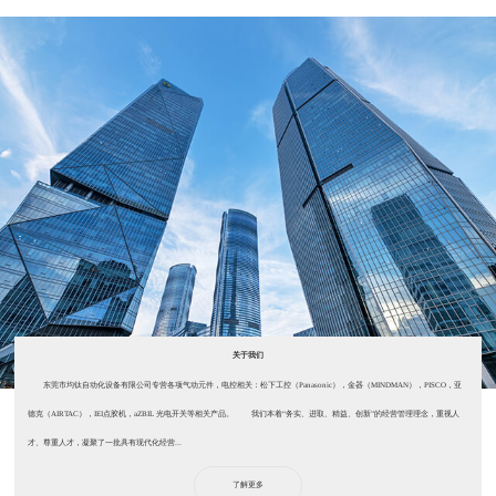
关于我们
东莞市均钛自动化设备有限公司专营各项气动元件，电控相关：松下工控（Panasonic），金器（MINDMAN），PISCO，亚
德克（AIRTAC），IEI点胶机，aZBIL 光电开关等相关产品。 我们本着“务实、进取、精益、创新”的经营管理理念，重视人
才、尊重人才，凝聚了一批具有现代化经营...
了解更多