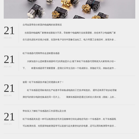
台湾金器带您分析国内电磁阀的发展情况
21
​ 当前国内电磁阀厂家整体创新能力不高，导致整个电磁阀行业发展缓慢，但也有不少电磁阀厂家
2021-01
在引进先进技术后很少创新。在国外客户访问中国像石油化工、电力等重工业项目时，发现许多项
目的电磁阀产品仅仅是在别人设计原型的基础上做出改变。 目前我国电磁阀行业设计
松下传感器代理商带你走进称重传感器
21
大家知道什么是称重传感器吗?它的用途是什么?接下来松下传感器代理商就为大家简单介绍一
2021-01
下。 称重传感器用于测量重量，是我们日常生活的一个组成部分。其随处可见，例如在超市柜
台或是高速公路上。当然，您通常不能立即识别，因为它们隐藏在仪器中。 称重传感器 通常由
带有应变片的弹性体组成。弹性体通常由钢
速看！松下传感器技术被已经透露出来了！
21
松下传感器是用标准的生产硅基半导体集成电路的工艺技术制造的。 通常还将用于初步处理被
2021-01
测信号的部分电路也集成在同一芯片上。 薄膜传感器则是通过沉积在介质衬底（基板）上的，
相应敏感材料的薄膜形成的。使用混合工艺时，同样可将部分电路制造在此基板上。 厚膜传感
器是利用相应材料的浆料，涂覆在陶瓷基片上
带你深入了解松下传感器的工作原理以及分类
21
松下传感器其实是一种可以检测光信号并且能够将它转化成电信号的一个传感器件，松下传感器既
2021-01
可以检测光强、光照度和辐射测温等可以直接引起光量变化的非电量，还可以用到检测零件直径、
表面粗糙度、应变、位移等。松下传感器它的性能高、响应速度快、非接触等特点，所以在工业自