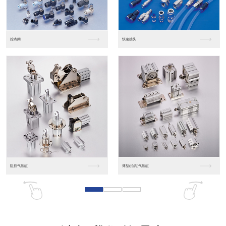
东莞松下PLC
松下人机界面GT07
松下人机界面DP10...
数字光钎传感器FX-...