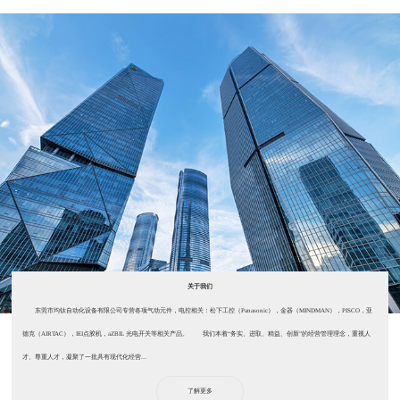
关于我们
东莞市均钛自动化设备有限公司专营各项气动元件，电控相关：松下工控（Panasonic），金器（MINDMAN），PISCO，亚
德克（AIRTAC），IEI点胶机，aZBIL 光电开关等相关产品。 我们本着“务实、进取、精益、创新”的经营管理理念，重视人
才、尊重人才，凝聚了一批具有现代化经营...
了解更多