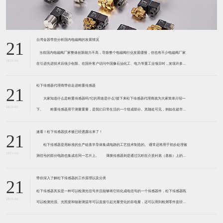
台湾金器带您分析国内电磁阀的发展情况
21
​ 当前国内电磁阀厂家整体创新能力不高，导致整个电磁阀行业发展缓慢，但也有不少电磁阀厂家
2021-01
在引进先进技术后很少创新。在国外客户访问中国像石油化工、电力等重工业项目时，发现许多项
目的电磁阀产品仅仅是在别人设计原型的基础上做出改变。 目前我国电磁阀行业设计
松下传感器代理商带你走进称重传感器
21
大家知道什么是称重传感器吗?它的用途是什么?接下来松下传感器代理商就为大家简单介绍一
2021-01
下。 称重传感器用于测量重量，是我们日常生活的一个组成部分。其随处可见，例如在超市柜
台或是高速公路上。当然，您通常不能立即识别，因为它们隐藏在仪器中。 称重传感器 通常由
带有应变片的弹性体组成。弹性体通常由钢
速看！松下传感器技术被已经透露出来了！
21
松下传感器是用标准的生产硅基半导体集成电路的工艺技术制造的。 通常还将用于初步处理被
2021-01
测信号的部分电路也集成在同一芯片上。 薄膜传感器则是通过沉积在介质衬底（基板）上的，
相应敏感材料的薄膜形成的。使用混合工艺时，同样可将部分电路制造在此基板上。 厚膜传感
器是利用相应材料的浆料，涂覆在陶瓷基片上
带你深入了解松下传感器的工作原理以及分类
21
松下传感器其实是一种可以检测光信号并且能够将它转化成电信号的一个传感器件，松下传感器既
2021-01
可以检测光强、光照度和辐射测温等可以直接引起光量变化的非电量，还可以用到检测零件直径、
表面粗糙度、应变、位移等。松下传感器它的性能高、响应速度快、非接触等特点，所以在工业自