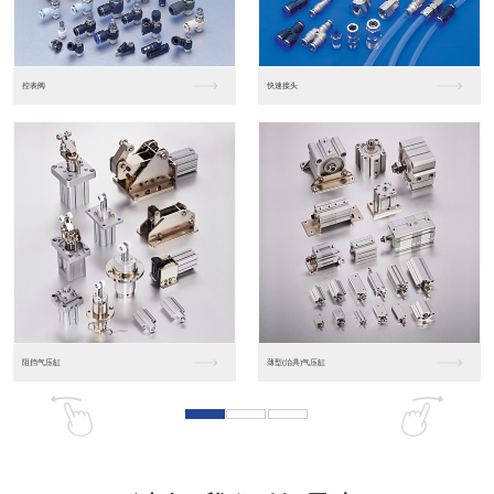
东莞松下PLC
松下人机界面GT07
松下人机界面DP10...
数字光钎传感器FX-...