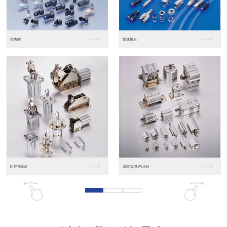
东莞松下PLC
松下人机界面GT07
松下人机界面DP10...
数字光钎传感器FX-...