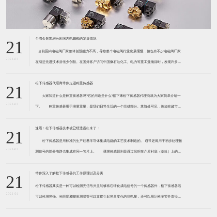
台湾金器带您分析国内电磁阀的发展情况
21
​ 当前国内电磁阀厂家整体创新能力不高，导致整个电磁阀行业发展缓慢，但也有不少电磁阀厂家
2021-01
在引进先进技术后很少创新。在国外客户访问中国像石油化工、电力等重工业项目时，发现许多项
目的电磁阀产品仅仅是在别人设计原型的基础上做出改变。 目前我国电磁阀行业设计
松下传感器代理商带你走进称重传感器
21
大家知道什么是称重传感器吗?它的用途是什么?接下来松下传感器代理商就为大家简单介绍一
2021-01
下。 称重传感器用于测量重量，是我们日常生活的一个组成部分。其随处可见，例如在超市柜
台或是高速公路上。当然，您通常不能立即识别，因为它们隐藏在仪器中。 称重传感器 通常由
带有应变片的弹性体组成。弹性体通常由钢
速看！松下传感器技术被已经透露出来了！
21
松下传感器是用标准的生产硅基半导体集成电路的工艺技术制造的。 通常还将用于初步处理被
2021-01
测信号的部分电路也集成在同一芯片上。 薄膜传感器则是通过沉积在介质衬底（基板）上的，
相应敏感材料的薄膜形成的。使用混合工艺时，同样可将部分电路制造在此基板上。 厚膜传感
器是利用相应材料的浆料，涂覆在陶瓷基片上
带你深入了解松下传感器的工作原理以及分类
21
松下传感器其实是一种可以检测光信号并且能够将它转化成电信号的一个传感器件，松下传感器既
2021-01
可以检测光强、光照度和辐射测温等可以直接引起光量变化的非电量，还可以用到检测零件直径、
表面粗糙度、应变、位移等。松下传感器它的性能高、响应速度快、非接触等特点，所以在工业自