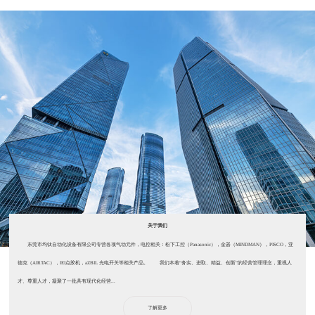
关于我们
东莞市均钛自动化设备有限公司专营各项气动元件，电控相关：松下工控（Panasonic），金器（MINDMAN），PISCO，亚
德克（AIRTAC），IEI点胶机，aZBIL 光电开关等相关产品。 我们本着“务实、进取、精益、创新”的经营管理理念，重视人
才、尊重人才，凝聚了一批具有现代化经营...
了解更多