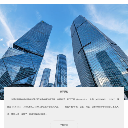
关于我们
东莞市均钛自动化设备有限公司专营各项气动元件，电控相关：松下工控（Panasonic），金器（MINDMAN），PISCO，亚
德克（AIRTAC），IEI点胶机，aZBIL 光电开关等相关产品。 我们本着“务实、进取、精益、创新”的经营管理理念，重视人
才、尊重人才，凝聚了一批具有现代化经营...
了解更多