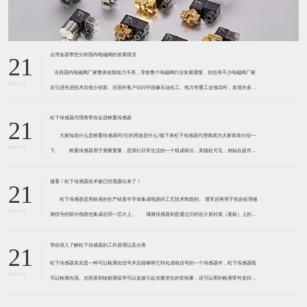
台湾金器带您分析国内电磁阀的发展情况
21
​ 当前国内电磁阀厂家整体创新能力不高，导致整个电磁阀行业发展缓慢，但也有不少电磁阀厂家
2021-01
在引进先进技术后很少创新。在国外客户访问中国像石油化工、电力等重工业项目时，发现许多项
目的电磁阀产品仅仅是在别人设计原型的基础上做出改变。 目前我国电磁阀行业设计
松下传感器代理商带你走进称重传感器
21
大家知道什么是称重传感器吗?它的用途是什么?接下来松下传感器代理商就为大家简单介绍一
2021-01
下。 称重传感器用于测量重量，是我们日常生活的一个组成部分。其随处可见，例如在超市柜
台或是高速公路上。当然，您通常不能立即识别，因为它们隐藏在仪器中。 称重传感器 通常由
带有应变片的弹性体组成。弹性体通常由钢
速看！松下传感器技术被已经透露出来了！
21
松下传感器是用标准的生产硅基半导体集成电路的工艺技术制造的。 通常还将用于初步处理被
2021-01
测信号的部分电路也集成在同一芯片上。 薄膜传感器则是通过沉积在介质衬底（基板）上的，
相应敏感材料的薄膜形成的。使用混合工艺时，同样可将部分电路制造在此基板上。 厚膜传感
器是利用相应材料的浆料，涂覆在陶瓷基片上
带你深入了解松下传感器的工作原理以及分类
21
松下传感器其实是一种可以检测光信号并且能够将它转化成电信号的一个传感器件，松下传感器既
2021-01
可以检测光强、光照度和辐射测温等可以直接引起光量变化的非电量，还可以用到检测零件直径、
表面粗糙度、应变、位移等。松下传感器它的性能高、响应速度快、非接触等特点，所以在工业自