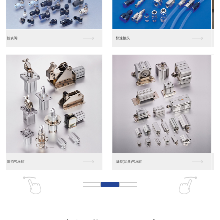
东莞松下PLC
松下人机界面GT07
松下人机界面DP10...
数字光钎传感器FX-...