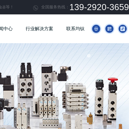
139-2920-3659
等！
全国服务热线：
金器

闻中心
行业解决方案
联系均钛


