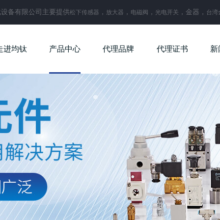
化设备有限公司主要提供
，
，
，
，金器，
松下传感器
放大器
电磁阀
光电开关
台湾
走进均钛
产品中心
代理品牌
代理证书
新