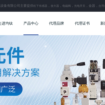
化设备有限公司主要提供
，
，
，
，金器，
松下传感器
放大器
电磁阀
光电开关
台湾
走进均钛
产品中心
代理品牌
代理证书
新