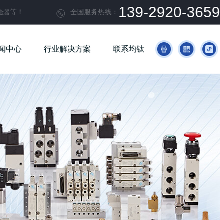
139-2920-3659
等！
全国服务热线：
金器

闻中心
行业解决方案
联系均钛


