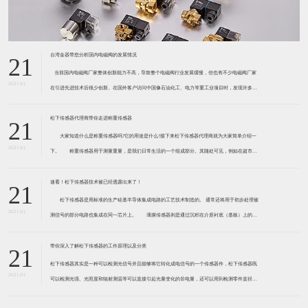
台湾金器带您分析国内电磁阀的发展情况
21
​ 当前国内电磁阀厂家整体创新能力不高，导致整个电磁阀行业发展缓慢，但也有不少电磁阀厂家
2021-01
在引进先进技术后很少创新。在国外客户访问中国像石油化工、电力等重工业项目时，发现许多项
目的电磁阀产品仅仅是在别人设计原型的基础上做出改变。 目前我国电磁阀行业设计
松下传感器代理商带你走进称重传感器
21
大家知道什么是称重传感器吗?它的用途是什么?接下来松下传感器代理商就为大家简单介绍一
2021-01
下。 称重传感器用于测量重量，是我们日常生活的一个组成部分。其随处可见，例如在超市柜
台或是高速公路上。当然，您通常不能立即识别，因为它们隐藏在仪器中。 称重传感器 通常由
带有应变片的弹性体组成。弹性体通常由钢
速看！松下传感器技术被已经透露出来了！
21
松下传感器是用标准的生产硅基半导体集成电路的工艺技术制造的。 通常还将用于初步处理被
2021-01
测信号的部分电路也集成在同一芯片上。 薄膜传感器则是通过沉积在介质衬底（基板）上的，
相应敏感材料的薄膜形成的。使用混合工艺时，同样可将部分电路制造在此基板上。 厚膜传感
器是利用相应材料的浆料，涂覆在陶瓷基片上
带你深入了解松下传感器的工作原理以及分类
21
松下传感器其实是一种可以检测光信号并且能够将它转化成电信号的一个传感器件，松下传感器既
2021-01
可以检测光强、光照度和辐射测温等可以直接引起光量变化的非电量，还可以用到检测零件直径、
表面粗糙度、应变、位移等。松下传感器它的性能高、响应速度快、非接触等特点，所以在工业自