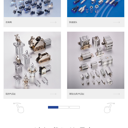
东莞松下PLC
松下人机界面GT07
松下人机界面DP10...
数字光钎传感器FX-...