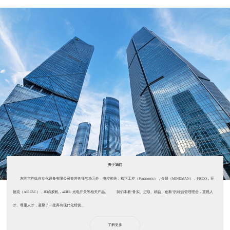
关于我们
东莞市均钛自动化设备有限公司专营各项气动元件，电控相关：松下工控（Panasonic），金器（MINDMAN），PISCO，亚
德克（AIRTAC），IEI点胶机，aZBIL 光电开关等相关产品。 我们本着“务实、进取、精益、创新”的经营管理理念，重视人
才、尊重人才，凝聚了一批具有现代化经营...
了解更多