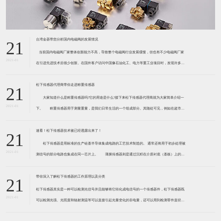
台湾金器带您分析国内电磁阀的发展情况
21
​ 当前国内电磁阀厂家整体创新能力不高，导致整个电磁阀行业发展缓慢，但也有不少电磁阀厂家
2021-01
在引进先进技术后很少创新。在国外客户访问中国像石油化工、电力等重工业项目时，发现许多项
目的电磁阀产品仅仅是在别人设计原型的基础上做出改变。 目前我国电磁阀行业设计
松下传感器代理商带你走进称重传感器
21
大家知道什么是称重传感器吗?它的用途是什么?接下来松下传感器代理商就为大家简单介绍一
2021-01
下。 称重传感器用于测量重量，是我们日常生活的一个组成部分。其随处可见，例如在超市柜
台或是高速公路上。当然，您通常不能立即识别，因为它们隐藏在仪器中。 称重传感器 通常由
带有应变片的弹性体组成。弹性体通常由钢
速看！松下传感器技术被已经透露出来了！
21
松下传感器是用标准的生产硅基半导体集成电路的工艺技术制造的。 通常还将用于初步处理被
2021-01
测信号的部分电路也集成在同一芯片上。 薄膜传感器则是通过沉积在介质衬底（基板）上的，
相应敏感材料的薄膜形成的。使用混合工艺时，同样可将部分电路制造在此基板上。 厚膜传感
器是利用相应材料的浆料，涂覆在陶瓷基片上
带你深入了解松下传感器的工作原理以及分类
21
松下传感器其实是一种可以检测光信号并且能够将它转化成电信号的一个传感器件，松下传感器既
2021-01
可以检测光强、光照度和辐射测温等可以直接引起光量变化的非电量，还可以用到检测零件直径、
表面粗糙度、应变、位移等。松下传感器它的性能高、响应速度快、非接触等特点，所以在工业自