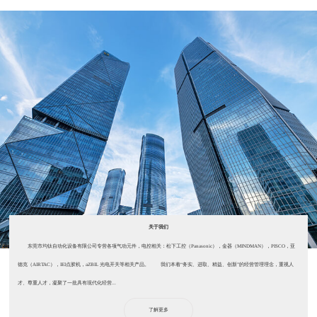
关于我们
东莞市均钛自动化设备有限公司专营各项气动元件，电控相关：松下工控（Panasonic），金器（MINDMAN），PISCO，亚
德克（AIRTAC），IEI点胶机，aZBIL 光电开关等相关产品。 我们本着“务实、进取、精益、创新”的经营管理理念，重视人
才、尊重人才，凝聚了一批具有现代化经营...
了解更多