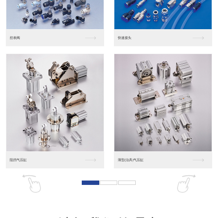
东莞松下PLC
松下人机界面GT07
松下人机界面DP10...
数字光钎传感器FX-...