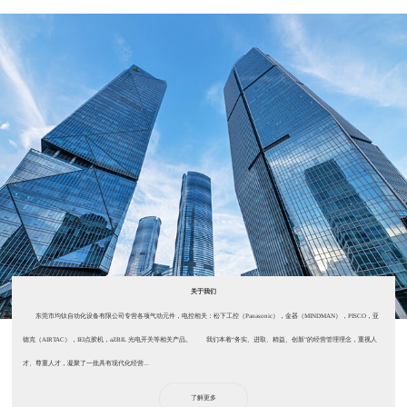
关于我们
东莞市均钛自动化设备有限公司专营各项气动元件，电控相关：松下工控（Panasonic），金器（MINDMAN），PISCO，亚
德克（AIRTAC），IEI点胶机，aZBIL 光电开关等相关产品。 我们本着“务实、进取、精益、创新”的经营管理理念，重视人
才、尊重人才，凝聚了一批具有现代化经营...
了解更多