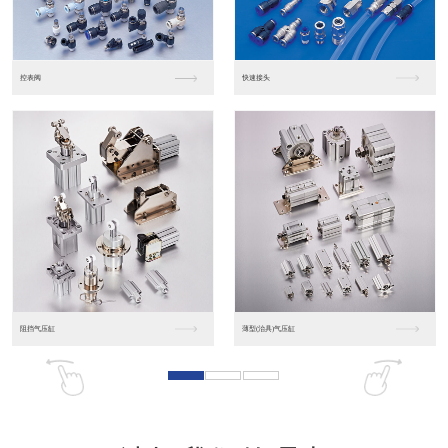
东莞松下PLC
松下人机界面GT07
松下人机界面DP10...
数字光钎传感器FX-...