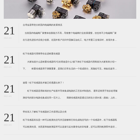
台湾金器带您分析国内电磁阀的发展情况
21
​ 当前国内电磁阀厂家整体创新能力不高，导致整个电磁阀行业发展缓慢，但也有不少电磁阀厂家
2021-01
在引进先进技术后很少创新。在国外客户访问中国像石油化工、电力等重工业项目时，发现许多项
目的电磁阀产品仅仅是在别人设计原型的基础上做出改变。 目前我国电磁阀行业设计
松下传感器代理商带你走进称重传感器
21
大家知道什么是称重传感器吗?它的用途是什么?接下来松下传感器代理商就为大家简单介绍一
2021-01
下。 称重传感器用于测量重量，是我们日常生活的一个组成部分。其随处可见，例如在超市柜
台或是高速公路上。当然，您通常不能立即识别，因为它们隐藏在仪器中。 称重传感器 通常由
带有应变片的弹性体组成。弹性体通常由钢
速看！松下传感器技术被已经透露出来了！
21
松下传感器是用标准的生产硅基半导体集成电路的工艺技术制造的。 通常还将用于初步处理被
2021-01
测信号的部分电路也集成在同一芯片上。 薄膜传感器则是通过沉积在介质衬底（基板）上的，
相应敏感材料的薄膜形成的。使用混合工艺时，同样可将部分电路制造在此基板上。 厚膜传感
器是利用相应材料的浆料，涂覆在陶瓷基片上
带你深入了解松下传感器的工作原理以及分类
21
松下传感器其实是一种可以检测光信号并且能够将它转化成电信号的一个传感器件，松下传感器既
2021-01
可以检测光强、光照度和辐射测温等可以直接引起光量变化的非电量，还可以用到检测零件直径、
表面粗糙度、应变、位移等。松下传感器它的性能高、响应速度快、非接触等特点，所以在工业自