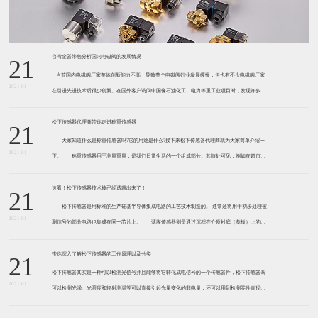
台湾金器带您分析国内电磁阀的发展情况
21
​ 当前国内电磁阀厂家整体创新能力不高，导致整个电磁阀行业发展缓慢，但也有不少电磁阀厂家
2021-01
在引进先进技术后很少创新。在国外客户访问中国像石油化工、电力等重工业项目时，发现许多项
目的电磁阀产品仅仅是在别人设计原型的基础上做出改变。 目前我国电磁阀行业设计
松下传感器代理商带你走进称重传感器
21
大家知道什么是称重传感器吗?它的用途是什么?接下来松下传感器代理商就为大家简单介绍一
2021-01
下。 称重传感器用于测量重量，是我们日常生活的一个组成部分。其随处可见，例如在超市柜
台或是高速公路上。当然，您通常不能立即识别，因为它们隐藏在仪器中。 称重传感器 通常由
带有应变片的弹性体组成。弹性体通常由钢
速看！松下传感器技术被已经透露出来了！
21
松下传感器是用标准的生产硅基半导体集成电路的工艺技术制造的。 通常还将用于初步处理被
2021-01
测信号的部分电路也集成在同一芯片上。 薄膜传感器则是通过沉积在介质衬底（基板）上的，
相应敏感材料的薄膜形成的。使用混合工艺时，同样可将部分电路制造在此基板上。 厚膜传感
器是利用相应材料的浆料，涂覆在陶瓷基片上
带你深入了解松下传感器的工作原理以及分类
21
松下传感器其实是一种可以检测光信号并且能够将它转化成电信号的一个传感器件，松下传感器既
2021-01
可以检测光强、光照度和辐射测温等可以直接引起光量变化的非电量，还可以用到检测零件直径、
表面粗糙度、应变、位移等。松下传感器它的性能高、响应速度快、非接触等特点，所以在工业自