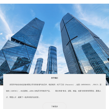
关于我们
东莞市均钛自动化设备有限公司专营各项气动元件，电控相关：松下工控（Panasonic），金器（MINDMAN），PISCO，亚
德克（AIRTAC），IEI点胶机，aZBIL 光电开关等相关产品。 我们本着“务实、进取、精益、创新”的经营管理理念，重视人
才、尊重人才，凝聚了一批具有现代化经营...
了解更多