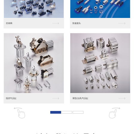
东莞松下PLC
松下人机界面GT07
松下人机界面DP10...
数字光钎传感器FX-...