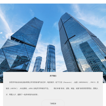
关于我们
东莞市均钛自动化设备有限公司专营各项气动元件，电控相关：松下工控（Panasonic），金器（MINDMAN），PISCO，亚
德克（AIRTAC），IEI点胶机，aZBIL 光电开关等相关产品。 我们本着“务实、进取、精益、创新”的经营管理理念，重视人
才、尊重人才，凝聚了一批具有现代化经营...
了解更多