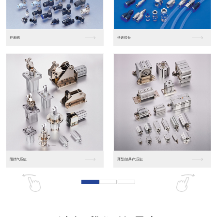
东莞松下PLC
松下人机界面GT07
松下人机界面DP10...
数字光钎传感器FX-...