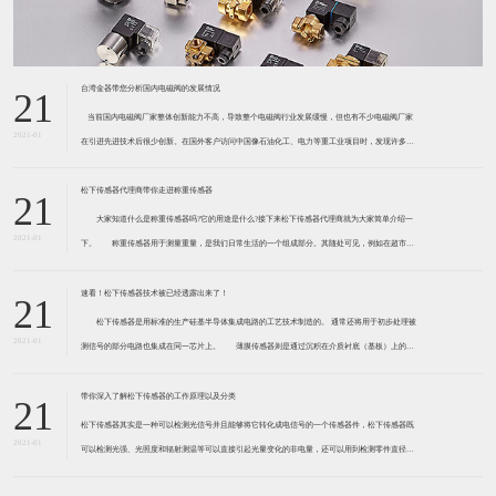
台湾金器带您分析国内电磁阀的发展情况
21
​ 当前国内电磁阀厂家整体创新能力不高，导致整个电磁阀行业发展缓慢，但也有不少电磁阀厂家
2021-01
在引进先进技术后很少创新。在国外客户访问中国像石油化工、电力等重工业项目时，发现许多项
目的电磁阀产品仅仅是在别人设计原型的基础上做出改变。 目前我国电磁阀行业设计
松下传感器代理商带你走进称重传感器
21
大家知道什么是称重传感器吗?它的用途是什么?接下来松下传感器代理商就为大家简单介绍一
2021-01
下。 称重传感器用于测量重量，是我们日常生活的一个组成部分。其随处可见，例如在超市柜
台或是高速公路上。当然，您通常不能立即识别，因为它们隐藏在仪器中。 称重传感器 通常由
带有应变片的弹性体组成。弹性体通常由钢
速看！松下传感器技术被已经透露出来了！
21
松下传感器是用标准的生产硅基半导体集成电路的工艺技术制造的。 通常还将用于初步处理被
2021-01
测信号的部分电路也集成在同一芯片上。 薄膜传感器则是通过沉积在介质衬底（基板）上的，
相应敏感材料的薄膜形成的。使用混合工艺时，同样可将部分电路制造在此基板上。 厚膜传感
器是利用相应材料的浆料，涂覆在陶瓷基片上
带你深入了解松下传感器的工作原理以及分类
21
松下传感器其实是一种可以检测光信号并且能够将它转化成电信号的一个传感器件，松下传感器既
2021-01
可以检测光强、光照度和辐射测温等可以直接引起光量变化的非电量，还可以用到检测零件直径、
表面粗糙度、应变、位移等。松下传感器它的性能高、响应速度快、非接触等特点，所以在工业自