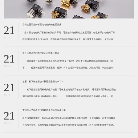
台湾金器带您分析国内电磁阀的发展情况
21
​ 当前国内电磁阀厂家整体创新能力不高，导致整个电磁阀行业发展缓慢，但也有不少电磁阀厂家
2021-01
在引进先进技术后很少创新。在国外客户访问中国像石油化工、电力等重工业项目时，发现许多项
目的电磁阀产品仅仅是在别人设计原型的基础上做出改变。 目前我国电磁阀行业设计
松下传感器代理商带你走进称重传感器
21
大家知道什么是称重传感器吗?它的用途是什么?接下来松下传感器代理商就为大家简单介绍一
2021-01
下。 称重传感器用于测量重量，是我们日常生活的一个组成部分。其随处可见，例如在超市柜
台或是高速公路上。当然，您通常不能立即识别，因为它们隐藏在仪器中。 称重传感器 通常由
带有应变片的弹性体组成。弹性体通常由钢
速看！松下传感器技术被已经透露出来了！
21
松下传感器是用标准的生产硅基半导体集成电路的工艺技术制造的。 通常还将用于初步处理被
2021-01
测信号的部分电路也集成在同一芯片上。 薄膜传感器则是通过沉积在介质衬底（基板）上的，
相应敏感材料的薄膜形成的。使用混合工艺时，同样可将部分电路制造在此基板上。 厚膜传感
器是利用相应材料的浆料，涂覆在陶瓷基片上
带你深入了解松下传感器的工作原理以及分类
21
松下传感器其实是一种可以检测光信号并且能够将它转化成电信号的一个传感器件，松下传感器既
2021-01
可以检测光强、光照度和辐射测温等可以直接引起光量变化的非电量，还可以用到检测零件直径、
表面粗糙度、应变、位移等。松下传感器它的性能高、响应速度快、非接触等特点，所以在工业自