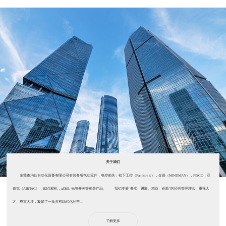
关于我们
东莞市均钛自动化设备有限公司专营各项气动元件，电控相关：松下工控（Panasonic），金器（MINDMAN），PISCO，亚
德克（AIRTAC），IEI点胶机，aZBIL 光电开关等相关产品。 我们本着“务实、进取、精益、创新”的经营管理理念，重视人
才、尊重人才，凝聚了一批具有现代化经营...
了解更多