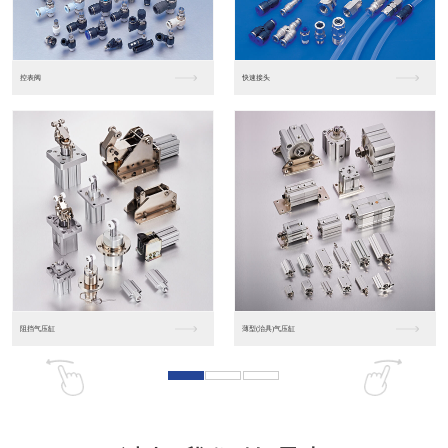
东莞松下PLC
松下人机界面GT07
松下人机界面DP10...
数字光钎传感器FX-...