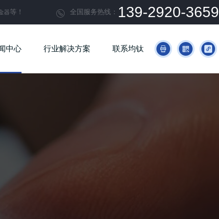
139-2920-3659
等！
全国服务热线：
金器

闻中心
行业解决方案
联系均钛


