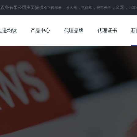
化设备有限公司主要提供
，
，
，
，金器，
松下传感器
放大器
电磁阀
光电开关
台湾
走进均钛
产品中心
代理品牌
代理证书
新