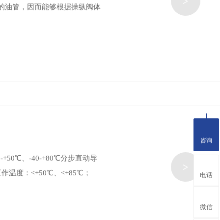
>
的油管，因而能够根据操纵阀体
咨询
0℃、-40-+80℃分步直动导
>
作温度：<+50℃、<+85℃；
电话
微信