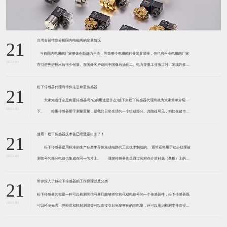
台湾金器带您分析国内电磁阀的发展情况
21
​ 当前国内电磁阀厂家整体创新能力不高，导致整个电磁阀行业发展缓慢，但也有不少电磁阀厂家
2021-01
在引进先进技术后很少创新。在国外客户访问中国像石油化工、电力等重工业项目时，发现许多项
目的电磁阀产品仅仅是在别人设计原型的基础上做出改变。 目前我国电磁阀行业设计
松下传感器代理商带你走进称重传感器
21
大家知道什么是称重传感器吗?它的用途是什么?接下来松下传感器代理商就为大家简单介绍一
2021-01
下。 称重传感器用于测量重量，是我们日常生活的一个组成部分。其随处可见，例如在超市柜
台或是高速公路上。当然，您通常不能立即识别，因为它们隐藏在仪器中。 称重传感器 通常由
带有应变片的弹性体组成。弹性体通常由钢
速看！松下传感器技术被已经透露出来了！
21
松下传感器是用标准的生产硅基半导体集成电路的工艺技术制造的。 通常还将用于初步处理被
2021-01
测信号的部分电路也集成在同一芯片上。 薄膜传感器则是通过沉积在介质衬底（基板）上的，
相应敏感材料的薄膜形成的。使用混合工艺时，同样可将部分电路制造在此基板上。 厚膜传感
器是利用相应材料的浆料，涂覆在陶瓷基片上
带你深入了解松下传感器的工作原理以及分类
21
松下传感器其实是一种可以检测光信号并且能够将它转化成电信号的一个传感器件，松下传感器既
2021-01
可以检测光强、光照度和辐射测温等可以直接引起光量变化的非电量，还可以用到检测零件直径、
表面粗糙度、应变、位移等。松下传感器它的性能高、响应速度快、非接触等特点，所以在工业自