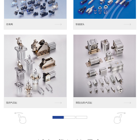
东莞松下PLC
松下人机界面GT07
松下人机界面DP10...
数字光钎传感器FX-...