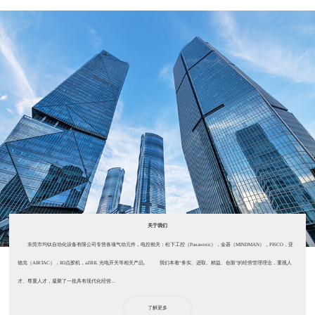
关于我们
东莞市均钛自动化设备有限公司专营各项气动元件，电控相关：松下工控（Panasonic），金器（MINDMAN），PISCO，亚
德克（AIRTAC），IEI点胶机，aZBIL 光电开关等相关产品。 我们本着“务实、进取、精益、创新”的经营管理理念，重视人
才、尊重人才，凝聚了一批具有现代化经营...
了解更多