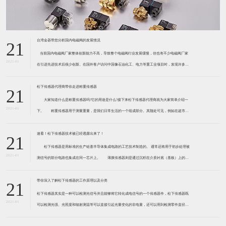
台湾金器带您分析国内电磁阀的发展情况
21
​ 当前国内电磁阀厂家整体创新能力不高，导致整个电磁阀行业发展缓慢，但也有不少电磁阀厂家
2021-01
在引进先进技术后很少创新。在国外客户访问中国像石油化工、电力等重工业项目时，发现许多项
目的电磁阀产品仅仅是在别人设计原型的基础上做出改变。 目前我国电磁阀行业设计
松下传感器代理商带你走进称重传感器
21
大家知道什么是称重传感器吗?它的用途是什么?接下来松下传感器代理商就为大家简单介绍一
2021-01
下。 称重传感器用于测量重量，是我们日常生活的一个组成部分。其随处可见，例如在超市柜
台或是高速公路上。当然，您通常不能立即识别，因为它们隐藏在仪器中。 称重传感器 通常由
带有应变片的弹性体组成。弹性体通常由钢
速看！松下传感器技术被已经透露出来了！
21
松下传感器是用标准的生产硅基半导体集成电路的工艺技术制造的。 通常还将用于初步处理被
2021-01
测信号的部分电路也集成在同一芯片上。 薄膜传感器则是通过沉积在介质衬底（基板）上的，
相应敏感材料的薄膜形成的。使用混合工艺时，同样可将部分电路制造在此基板上。 厚膜传感
器是利用相应材料的浆料，涂覆在陶瓷基片上
带你深入了解松下传感器的工作原理以及分类
21
松下传感器其实是一种可以检测光信号并且能够将它转化成电信号的一个传感器件，松下传感器既
2021-01
可以检测光强、光照度和辐射测温等可以直接引起光量变化的非电量，还可以用到检测零件直径、
表面粗糙度、应变、位移等。松下传感器它的性能高、响应速度快、非接触等特点，所以在工业自