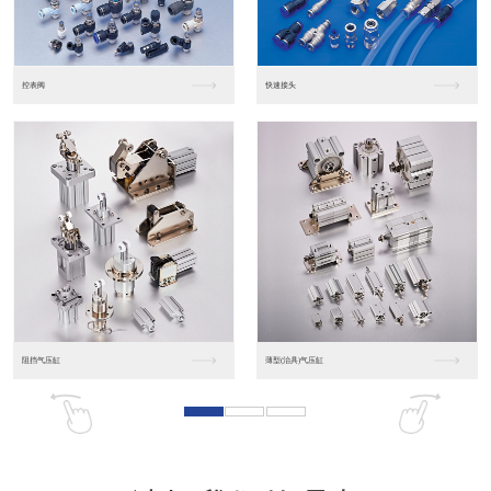
东莞松下PLC
松下人机界面GT07
松下人机界面DP10...
数字光钎传感器FX-...