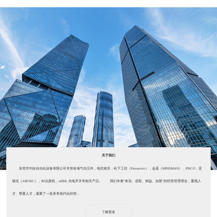
关于我们
东莞市均钛自动化设备有限公司专营各项气动元件，电控相关：松下工控（Panasonic），金器（MINDMAN），PISCO，亚
德克（AIRTAC），IEI点胶机，aZBIL 光电开关等相关产品。 我们本着“务实、进取、精益、创新”的经营管理理念，重视人
才、尊重人才，凝聚了一批具有现代化经营...
了解更多