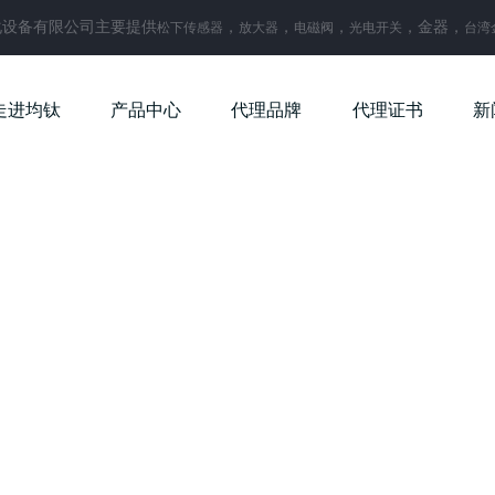
化设备有限公司主要提供
，
，
，
，金器，
松下传感器
放大器
电磁阀
光电开关
台湾
走进均钛
产品中心
代理品牌
代理证书
新