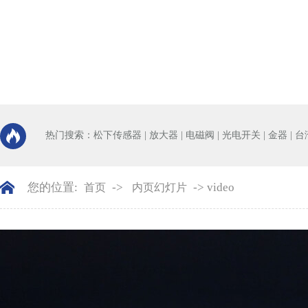
热门搜索：
松下传感器
|
放大器
|
电磁阀
|
光电开关
|
金器
|
台
均钛首页
｜
公司简介
｜
产品中心
｜
供求商机
｜
人才招聘
｜
公司动态
｜
联
您的位置:
->
-> video
首页
内页幻灯片