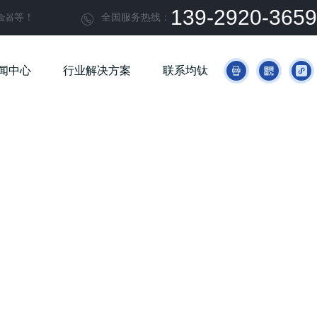
139-2920-3659
等！
全国服务热线：
金器

闻中心
行业解决方案
联系均钛


