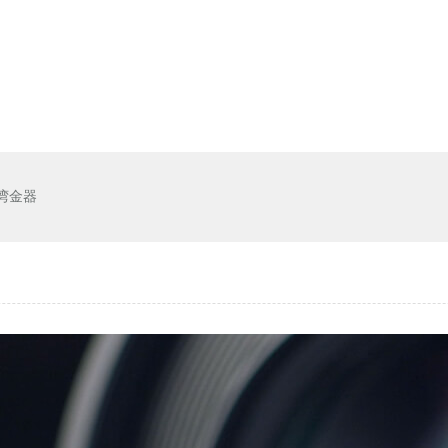
湾金器
系均钛
｜
技术支持
｜
代理品牌
｜
经典案例
｜
代理证书
｜
厂房设备
｜
行业