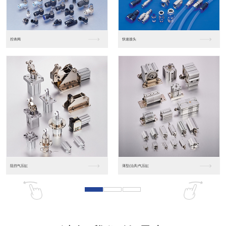
东莞松下PLC
松下人机界面GT07
松下人机界面DP10...
数字光钎传感器FX-...