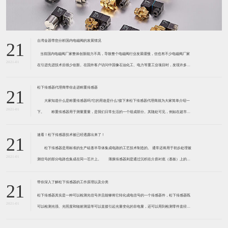
台湾金器带您分析国内电磁阀的发展情况
21
​ 当前国内电磁阀厂家整体创新能力不高，导致整个电磁阀行业发展缓慢，但也有不少电磁阀厂家
2021-01
在引进先进技术后很少创新。在国外客户访问中国像石油化工、电力等重工业项目时，发现许多项
目的电磁阀产品仅仅是在别人设计原型的基础上做出改变。 目前我国电磁阀行业设计
松下传感器代理商带你走进称重传感器
21
大家知道什么是称重传感器吗?它的用途是什么?接下来松下传感器代理商就为大家简单介绍一
2021-01
下。 称重传感器用于测量重量，是我们日常生活的一个组成部分。其随处可见，例如在超市柜
台或是高速公路上。当然，您通常不能立即识别，因为它们隐藏在仪器中。 称重传感器 通常由
带有应变片的弹性体组成。弹性体通常由钢
速看！松下传感器技术被已经透露出来了！
21
松下传感器是用标准的生产硅基半导体集成电路的工艺技术制造的。 通常还将用于初步处理被
2021-01
测信号的部分电路也集成在同一芯片上。 薄膜传感器则是通过沉积在介质衬底（基板）上的，
相应敏感材料的薄膜形成的。使用混合工艺时，同样可将部分电路制造在此基板上。 厚膜传感
器是利用相应材料的浆料，涂覆在陶瓷基片上
带你深入了解松下传感器的工作原理以及分类
21
松下传感器其实是一种可以检测光信号并且能够将它转化成电信号的一个传感器件，松下传感器既
2021-01
可以检测光强、光照度和辐射测温等可以直接引起光量变化的非电量，还可以用到检测零件直径、
表面粗糙度、应变、位移等。松下传感器它的性能高、响应速度快、非接触等特点，所以在工业自