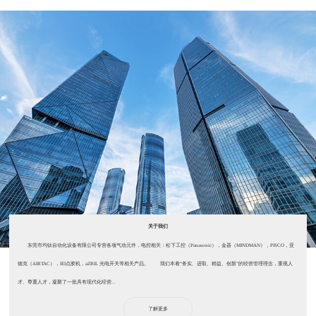
关于我们
东莞市均钛自动化设备有限公司专营各项气动元件，电控相关：松下工控（Panasonic），金器（MINDMAN），PISCO，亚
德克（AIRTAC），IEI点胶机，aZBIL 光电开关等相关产品。 我们本着“务实、进取、精益、创新”的经营管理理念，重视人
才、尊重人才，凝聚了一批具有现代化经营...
了解更多