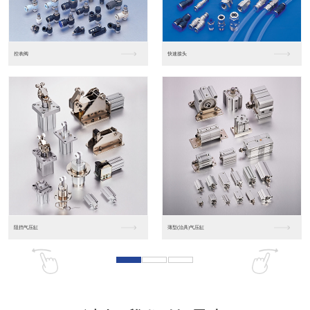
东莞松下PLC
松下人机界面GT07
松下人机界面DP10...
数字光钎传感器FX-...