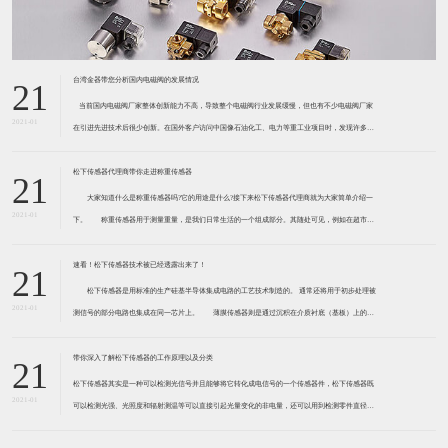
台湾金器带您分析国内电磁阀的发展情况
21
​ 当前国内电磁阀厂家整体创新能力不高，导致整个电磁阀行业发展缓慢，但也有不少电磁阀厂家
2021-01
在引进先进技术后很少创新。在国外客户访问中国像石油化工、电力等重工业项目时，发现许多项
目的电磁阀产品仅仅是在别人设计原型的基础上做出改变。 目前我国电磁阀行业设计
松下传感器代理商带你走进称重传感器
21
大家知道什么是称重传感器吗?它的用途是什么?接下来松下传感器代理商就为大家简单介绍一
2021-01
下。 称重传感器用于测量重量，是我们日常生活的一个组成部分。其随处可见，例如在超市柜
台或是高速公路上。当然，您通常不能立即识别，因为它们隐藏在仪器中。 称重传感器 通常由
带有应变片的弹性体组成。弹性体通常由钢
速看！松下传感器技术被已经透露出来了！
21
松下传感器是用标准的生产硅基半导体集成电路的工艺技术制造的。 通常还将用于初步处理被
2021-01
测信号的部分电路也集成在同一芯片上。 薄膜传感器则是通过沉积在介质衬底（基板）上的，
相应敏感材料的薄膜形成的。使用混合工艺时，同样可将部分电路制造在此基板上。 厚膜传感
器是利用相应材料的浆料，涂覆在陶瓷基片上
带你深入了解松下传感器的工作原理以及分类
21
松下传感器其实是一种可以检测光信号并且能够将它转化成电信号的一个传感器件，松下传感器既
2021-01
可以检测光强、光照度和辐射测温等可以直接引起光量变化的非电量，还可以用到检测零件直径、
表面粗糙度、应变、位移等。松下传感器它的性能高、响应速度快、非接触等特点，所以在工业自