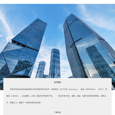
关于我们
东莞市均钛自动化设备有限公司专营各项气动元件，电控相关：松下工控（Panasonic），金器（MINDMAN），PISCO，亚
德克（AIRTAC），IEI点胶机，aZBIL 光电开关等相关产品。 我们本着“务实、进取、精益、创新”的经营管理理念，重视人
才、尊重人才，凝聚了一批具有现代化经营...
了解更多